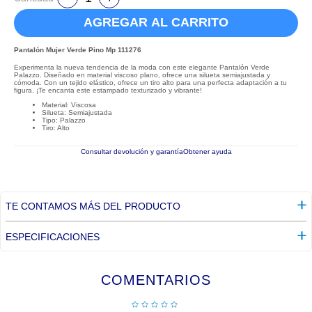
AGREGAR AL CARRITO
Pantalón Mujer Verde Pino Mp 111276
Experimenta la nueva tendencia de la moda con este elegante Pantalón Verde
Palazzo. Diseñado en material viscoso plano, ofrece una silueta semiajustada y
cómoda. Con un tejido elástico, ofrece un tiro alto para una perfecta adaptación a tu
figura. ¡Te encanta este estampado texturizado y vibrante!
Material: Viscosa
Silueta: Semiajustada
Tipo: Palazzo
Tiro: Alto
Consultar devolución y garantía
Obtener ayuda
TE CONTAMOS MÁS DEL PRODUCTO
ESPECIFICACIONES
COMENTARIOS
☆
☆
☆
☆
☆