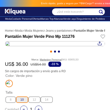
Envío rápido, gratis y seguro por **BM-Cargo**
envios a través de BM-Cargo
¿Qué estás buscando?
Moda
Cuidado Personal
Ofertas
Marcas Top
Alianzas
Vende aquí
Seguimiento de Pedidos
Términos Más Buscados
Moda
Moda Mujeres
Jeans y pantalones
Pantalón Mujer Verde Pin
1
.
faldas
Pantalón Mujer Verde Pino Mp 111276
2
.
futbol
3
.
sandalia
Marca:
Marketing Personal
SKU
:
8365133
US$
36
.
00
US$
54
.
00
-
33 %
Sin cargos de importación y envío gratis a RD
Color
:
Verde pino
Talla
8
10
12
14
Cantidad