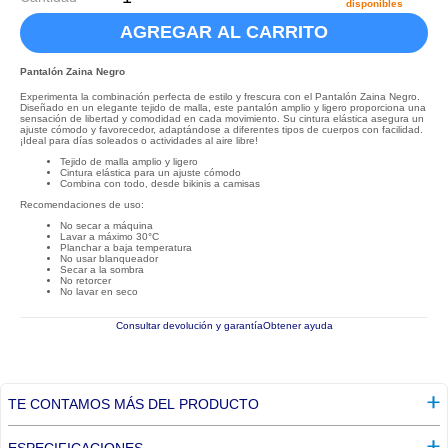
disponibles
AGREGAR AL CARRITO
Pantalón Zaina Negro
Experimenta la combinación perfecta de estilo y frescura con el Pantalón Zaina Negro.
Diseñado en un elegante tejido de malla, este pantalón amplio y ligero proporciona una
sensación de libertad y comodidad en cada movimiento. Su cintura elástica asegura un
ajuste cómodo y favorecedor, adaptándose a diferentes tipos de cuerpos con facilidad.
¡Ideal para días soleados o actividades al aire libre!
Tejido de malla amplio y ligero
Cintura elástica para un ajuste cómodo
Combina con todo, desde bikinis a camisas
Recomendaciones de uso:
No secar a máquina
Lavar a máximo 30°C
Planchar a baja temperatura
No usar blanqueador
Secar a la sombra
No retorcer
No lavar en seco
Consultar devolución y garantía
Obtener ayuda
TE CONTAMOS MÁS DEL PRODUCTO
ESPECIFICACIONES