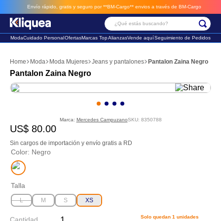
Envío rápido, gratis y seguro por **BM-Cargo**
envios a través de BM-Cargo
¿Qué estás buscando?
Moda
Cuidado Personal
Ofertas
Marcas Top
Alianzas
Vende aquí
Seguimiento de Pedidos
Términos Más Buscados
Moda
Moda Mujeres
Jeans y pantalones
Pantalon Zaina Negro
1
.
faldas
Pantalon Zaina Negro
2
.
futbol
3
.
sandalia
Marca:
Mercedes Campuzano
SKU
:
8350788
US$
80
.
00
Sin cargos de importación y envío gratis a RD
Color
:
Negro
Talla
L
M
S
XS
Solo quedan
1
unidades
Cantidad