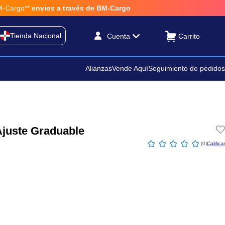
argo**
envios a través de BM-Cargo
Tienda Nacional
Cuenta
Alianzas
Vende Aquí
Seguimiento de pedidos
 Ajuste Graduable
☆
☆
☆
☆
☆
(
0
)