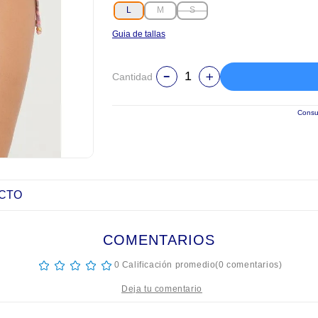
L
M
S
Guia de tallas
Cantidad
Consul
UCTO
COMENTARIOS
☆
☆
☆
☆
☆
0 Calificación promedio
(0 comentarios)