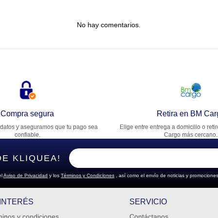
tulo
No hay comentarios.
lifica el producto de 1 a 5 estrellas
★
★
★
★
★
u nombre
rección de email
Compra segura
Retira en BM Car
datos y aseguramos que tu pago sea
Elige entre entrega a domicilio o reti
cribe un comentario
confiable.
Cargo más cercano.
DE KLIQUEA!
el
Aviso de Privacidad
y los
Términos y Condiciones
, así como el envío de noticias y promociones
ENVIAR COMENTARIO
 INTERÉS
SERVICIO
inos y condiciones
Contáctanos