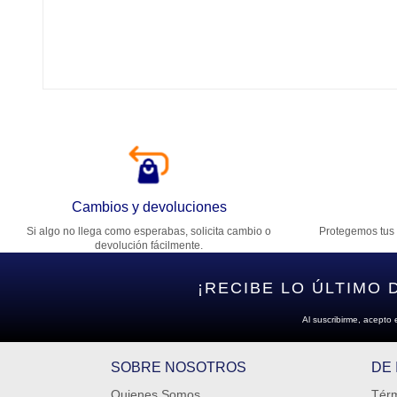
Tí
Ca
T
Di
Cambios y devoluciones
Si algo no llega como esperabas, solicita cambio o
Protegemos tus 
Es
devolución fácilmente.
¡RECIBE LO ÚLTIMO 
Al suscribirme, acepto 
SOBRE NOSOTROS
DE
Quienes Somos
Térm