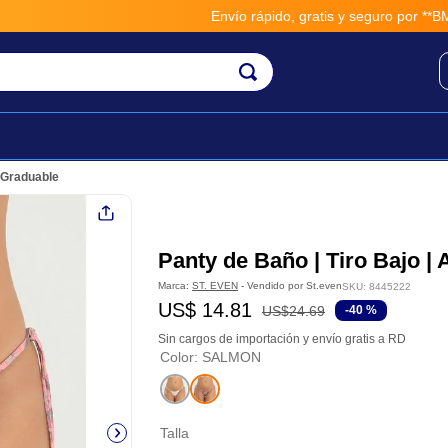
Envío rápido, gratis y seguro por **BM-C
e Graduable
Panty de Baño | Tiro Bajo |
Marca:
ST. EVEN
- Vendido por
St.even
SKU
:
8445222
US$
14
.
81
US$
24
.
69
-
40 %
Sin cargos de importación y envío gratis a RD
Color
:
SALMON
Talla