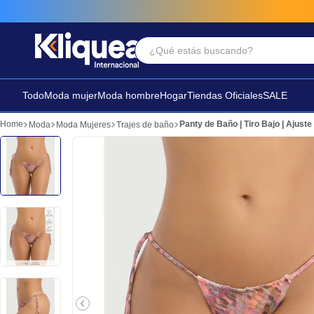
¿Qué estás buscando?
Términos Más Buscados
1
.
faldas
Todo
Moda mujer
Moda hombre
Hogar
Tiendas Oficiales
SALE
2
.
sandalia
Panty de Baño | Tiro Bajo | Ajust
Moda
Moda Mujeres
Trajes de baño
3
.
futbol