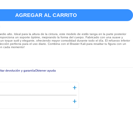
AGREGAR AL CARRITO
l
 alto. Ideal para la altura de la cintura, este modelo de estilo tanga en la parte posterior
 proporciona un soporte óptimo, mejorando la forma del cuerpo. Fabricado con una suave y
n toque sutil y elegante, ofreciendo mayor comodidad durante todo el día. El refuerzo inferior
cción perfecta para el uso diario. Combina con el Brasier Kali para resaltar tu figura con un
n en cada momento!
tar devolución y garantía
Obtener ayuda