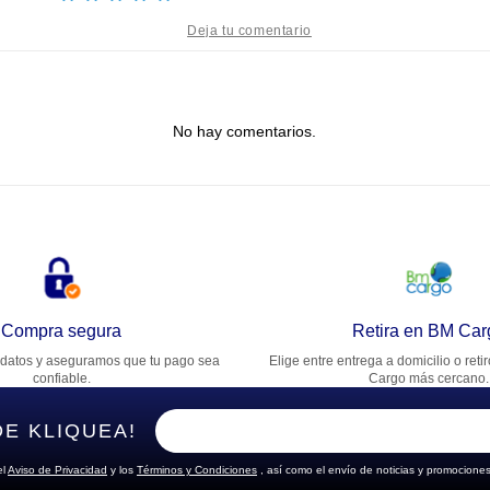
tulo
No hay comentarios.
lifica el producto de 1 a 5 estrellas
★
★
★
★
★
u nombre
rección de email
Compra segura
Retira en BM Car
datos y aseguramos que tu pago sea
Elige entre entrega a domicilio o reti
cribe un comentario
confiable.
Cargo más cercano.
DE KLIQUEA!
el
Aviso de Privacidad
y los
Términos y Condiciones
, así como el envío de noticias y promociones