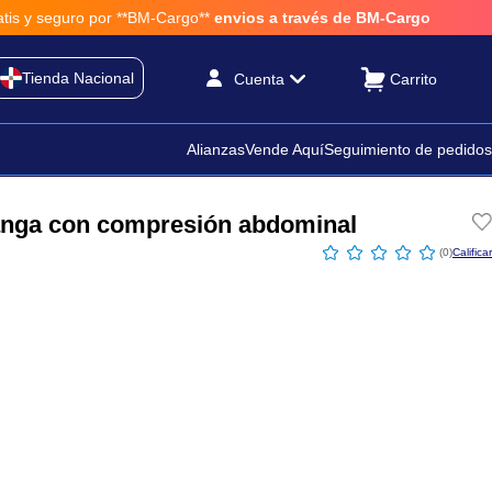
por **BM-Cargo**
envios a través de BM-Cargo
Tienda Nacional
Cuenta
Alianzas
Vende Aquí
Seguimiento de pedidos
tanga con compresión abdominal
☆
☆
☆
☆
☆
(
0
)