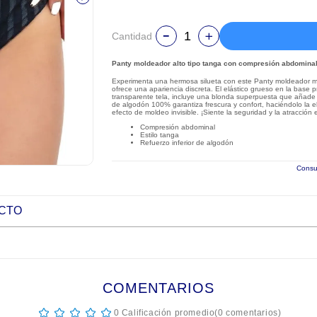
Cantidad
Panty moldeador alto tipo tanga con compresión abdomina
Experimenta una hermosa silueta con este Panty moldeador medio
ofrece una apariencia discreta. El elástico grueso en la base
transparente tela, incluye una blonda superpuesta que añade u
de algodón 100% garantiza frescura y confort, haciéndolo la ele
efecto de moldeo invisible. ¡Siente la seguridad y la atracció
Compresión abdominal
Estilo tanga
Refuerzo inferior de algodón
Consul
UCTO
COMENTARIOS
☆
☆
☆
☆
☆
0 Calificación promedio
(0 comentarios)