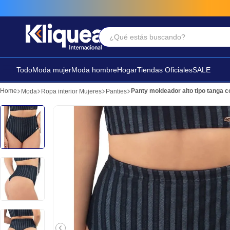
¿Qué estás buscando?
Términos Más Buscados
1
.
chaleco
Todo
Moda mujer
Moda hombre
Hogar
Tiendas Oficiales
SALE
2
.
sandalia
Panty moldeador alto tipo tanga 
Moda
Ropa interior Mujeres
Panties
3
.
futbol