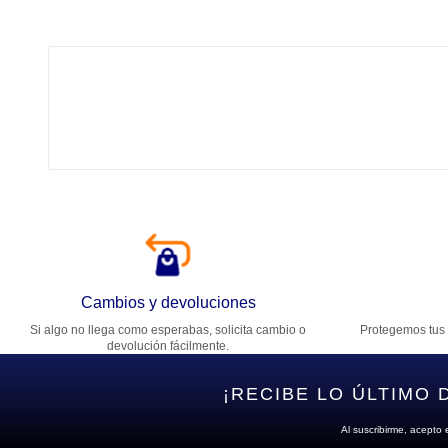
Tí
Ca
T
Di
Cambios y devoluciones
Si algo no llega como esperabas, solicita cambio o
Protegemos tus 
Es
devolución fácilmente.
¡RECIBE LO ÚLTIMO 
Al suscribirme, acepto 