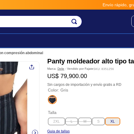
Envío rápido, gratis y seguro 
con compresión abdominal
Panty moldeador alto tipo 
Marca:
Delie
- Vendido por
Fajate
SKU
:
8351256
US$
79
,
900
.
00
Sin cargos de importación y envío gratis a RD
Color
:
Gris
Talla
2XL
L
M
S
XL
Guia de tallas