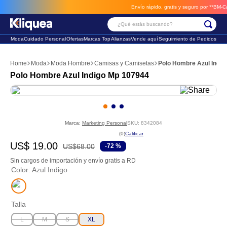
Envío rápido, gratis y seguro por **BM-Cargo
¿Qué estás buscando?
Moda
Cuidado Personal
Ofertas
Marcas Top
Alianzas
Vende aquí
Seguimiento de Pedidos
Términos Más Buscados
Moda
Moda Hombre
Camisas y Camisetas
Polo Hombre Azul Indig
1
.
faldas
Polo Hombre Azul Indigo Mp 107944
2
.
futbol
3
.
sandalia
Marca:
Marketing Personal
SKU
:
8342084
☆
☆
☆
☆
☆
(
0
)
US$
19
.
00
US$
68
.
00
-
72 %
Sin cargos de importación y envío gratis a RD
Color
:
Azul Indigo
Talla
L
M
S
XL