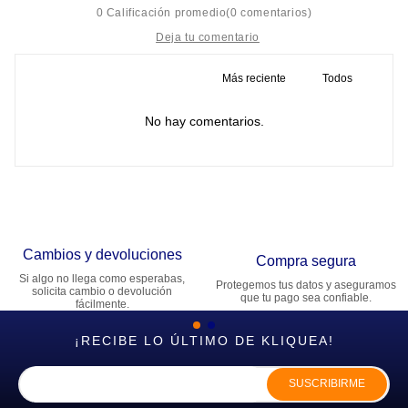
0 Calificación promedio
(0 comentarios)
Más reciente
Todos
Título
No hay comentarios.
Califica el producto de 1 a 5 estrellas
★
★
★
★
★
Tu nombre
Cambios y devoluciones
Dirección de email
Compra segura
Si algo no llega como esperabas,
Protegemos tus datos y aseguramos
solicita cambio o devolución
que tu pago sea confiable.
fácilmente.
Escribe un comentario
¡RECIBE LO ÚLTIMO DE KLIQUEA!
SUSCRIBIRME