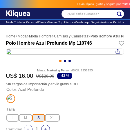
Envío rápido, gratis y seguro por **BM-Carg
¿Qué estás buscando?
Moda
Cuidado Personal
Ofertas
Marcas Top
Alianzas
Vende aquí
Seguimiento de Pedidos
Términos Más Buscados
Moda
Moda Hombre
Camisas y Camisetas
Polo Hombre Azul Prof
1
.
faldas
Polo Hombre Azul Profundo Mp 110746
2
.
sandalia
3
.
futbol
Marca:
Marketing Personal
SKU
:
8353255
US$
16
.
00
US$
28
.
00
-
43 %
Sin cargos de importación y envío gratis a RD
Color
:
Azul Profundo
Talla
L
M
S
XL
Cantidad