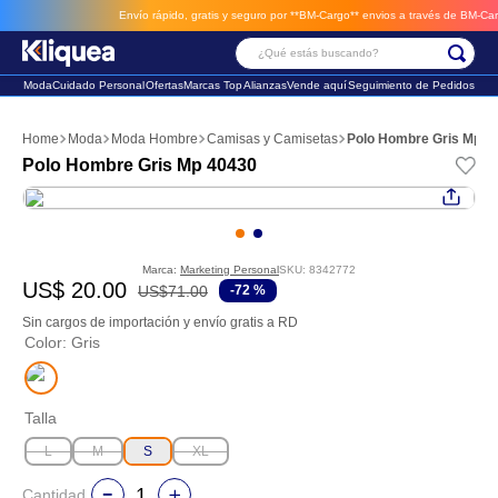
Envío rápido, gratis y seguro por **BM-Cargo**
envios a través de BM-Cargo
¿Qué estás buscando?
Moda
Cuidado Personal
Ofertas
Marcas Top
Alianzas
Vende aquí
Seguimiento de Pedidos
Términos Más Buscados
Moda
Moda Hombre
Camisas y Camisetas
Polo Hombre Gris Mp 4
1
.
faldas
Polo Hombre Gris Mp 40430
2
.
sandalia
3
.
futbol
Marca:
Marketing Personal
SKU
:
8342772
US$
20
.
00
US$
71
.
00
-
72 %
Sin cargos de importación y envío gratis a RD
Color
:
Gris
Talla
L
M
S
XL
Cantidad