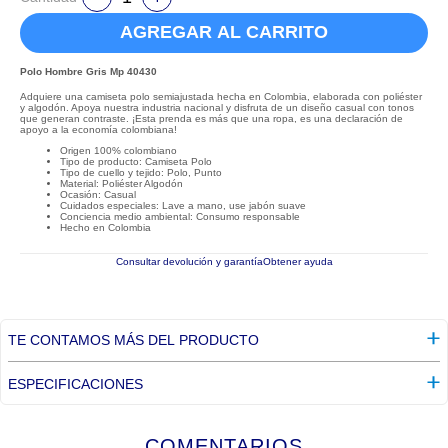
AGREGAR AL CARRITO
Polo Hombre Gris Mp 40430
Adquiere una camiseta polo semiajustada hecha en Colombia, elaborada con poliéster
y algodón. Apoya nuestra industria nacional y disfruta de un diseño casual con tonos
que generan contraste. ¡Esta prenda es más que una ropa, es una declaración de
apoyo a la economía colombiana!
Origen 100% colombiano
Tipo de producto: Camiseta Polo
Tipo de cuello y tejido: Polo, Punto
Material: Poliéster Algodón
Ocasión: Casual
Cuidados especiales: Lave a mano, use jabón suave
Conciencia medio ambiental: Consumo responsable
Hecho en Colombia
Consultar devolución y garantía
Obtener ayuda
TE CONTAMOS MÁS DEL PRODUCTO
ESPECIFICACIONES
COMENTARIOS