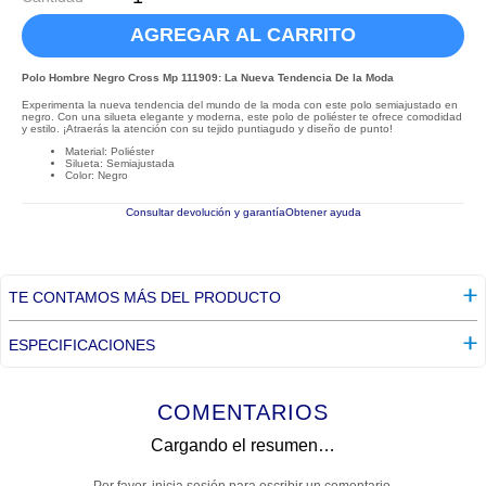
AGREGAR AL CARRITO
Polo Hombre Negro Cross Mp 111909: La Nueva Tendencia De la Moda
Experimenta la nueva tendencia del mundo de la moda con este polo semiajustado en
negro. Con una silueta elegante y moderna, este polo de poliéster te ofrece comodidad
y estilo. ¡Atraerás la atención con su tejido puntiagudo y diseño de punto!
Material: Poliéster
Silueta: Semiajustada
Color: Negro
Consultar devolución y garantía
Obtener ayuda
TE CONTAMOS MÁS DEL PRODUCTO
ESPECIFICACIONES
COMENTARIOS
Cargando el resumen…
Por favor, inicia sesión para escribir un comentario.