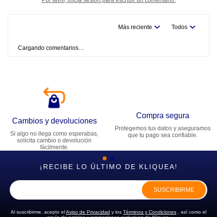
Más reciente
Todos
Cargando comentarios…
Compra segura
Cambios y devoluciones
Protegemos tus datos y aseguramos
Si algo no llega como esperabas,
que tu pago sea confiable.
solicita cambio o devolución
fácilmente.
¡RECIBE LO ÚLTIMO DE KLIQUEA!
SUSCRIBIRME
Al suscribirme, acepto el
Aviso de Privacidad
y los
Términos y Condiciones
, así como el