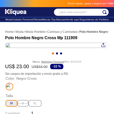
Envío rápido, gratis y seguro por **BM-Car
¿Qué estás buscando?
Moda
Cuidado Personal
Ofertas
Marcas Top
Alianzas
Vende aquí
Seguimiento de Pedidos
Términos Más Buscados
Moda
Moda Hombre
Camisas y Camisetas
Polo Hombre Negro Cr
1
.
faldas
Polo Hombre Negro Cross Mp 111909
2
.
sandalia
3
.
futbol
Marca:
Marketing Personal
SKU
:
8374133
US$
23
.
00
US$
34
.
00
-
32 %
Sin cargos de importación y envío gratis a RD
Color
:
Negro Cross
Talla
M
S
XL
Cantidad