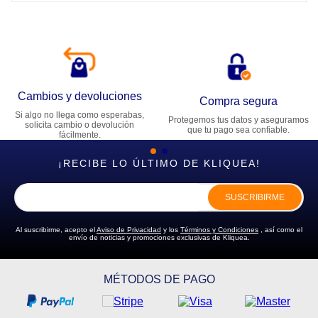
Cambios y devoluciones
Compra segura
Si algo no llega como esperabas,
Protegemos tus datos y aseguramos
solicita cambio o devolución
que tu pago sea confiable.
fácilmente.
¡RECIBE LO ÚLTIMO DE KLIQUEA!
SUSCRIBIRME
Al suscribirme, acepto el
Aviso de Privacidad
y los
Términos y Condiciones
, así como el
envío de noticias y promociones exclusivas de Kliquea.
MÉTODOS DE PAGO