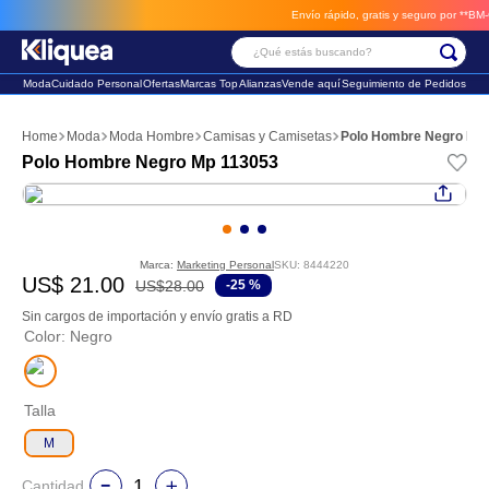
Envío rápido, gratis y seguro por **BM-Car
¿Qué estás buscando?
Moda
Cuidado Personal
Ofertas
Marcas Top
Alianzas
Vende aquí
Seguimiento de Pedidos
Términos Más Buscados
Moda
Moda Hombre
Camisas y Camisetas
Polo Hombre Negro Mp
1
.
faldas
Polo Hombre Negro Mp 113053
2
.
sandalia
3
.
futbol
Marca:
Marketing Personal
SKU
:
8444220
US$
21
.
00
US$
28
.
00
-
25 %
Sin cargos de importación y envío gratis a RD
Color
:
Negro
Talla
M
Cantidad