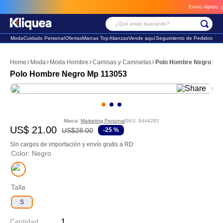
Envío rápido, grat
¿Qué estás buscando?
Moda
Cuidado Personal
Ofertas
Marcas Top
Alianzas
Vende aquí
Seguimiento de Pedidos
Términos Más Buscados
Moda
Moda Hombre
Camisas y Camisetas
Polo Hombre Negro Mp
1
.
vestido
Polo Hombre Negro Mp 113053
2
.
faldas
3
.
sandalia
Marca:
Marketing Personal
SKU
:
8444282
US$
21
.
00
US$
28
.
00
-
25 %
Sin cargos de importación y envío gratis a RD
Color
:
Negro
Talla
S
Cantidad