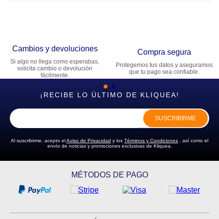
Cambios y devoluciones
Compra segura
Si algo no llega como esperabas,
Protegemos tus datos y aseguramos
solicita cambio o devolución
que tu pago sea confiable.
fácilmente.
¡RECIBE LO ÚLTIMO DE KLIQUEA!
SUSCRIBIRME
Al suscribirme, acepto el
Aviso de Privacidad
y los
Términos y Condiciones
, así como el
envío de noticias y promociones exclusivas de Kliquea.
MÉTODOS DE PAGO