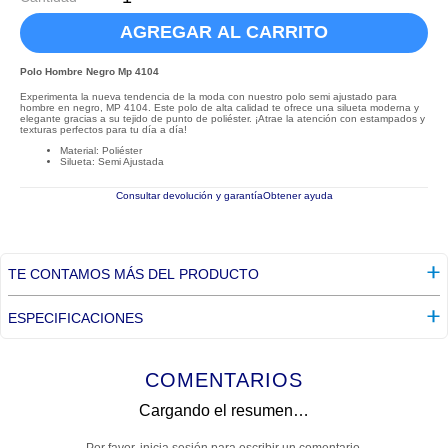
AGREGAR AL CARRITO
Polo Hombre Negro Mp 4104
Experimenta la nueva tendencia de la moda con nuestro polo semi ajustado para
hombre en negro, MP 4104. Este polo de alta calidad te ofrece una silueta moderna y
elegante gracias a su tejido de punto de poliéster. ¡Atrae la atención con estampados y
texturas perfectos para tu día a día!
Material: Poliéster
Silueta: Semi Ajustada
Consultar devolución y garantía
Obtener ayuda
TE CONTAMOS MÁS DEL PRODUCTO
ESPECIFICACIONES
COMENTARIOS
Cargando el resumen…
Por favor, inicia sesión para escribir un comentario.