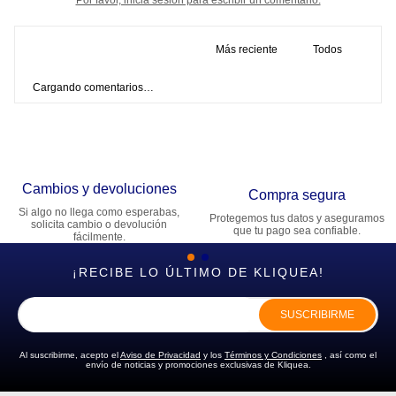
Más reciente
Todos
Cargando comentarios…
Cambios y devoluciones
Compra segura
Si algo no llega como esperabas,
Protegemos tus datos y aseguramos
solicita cambio o devolución
que tu pago sea confiable.
fácilmente.
¡RECIBE LO ÚLTIMO DE KLIQUEA!
SUSCRIBIRME
Al suscribirme, acepto el
Aviso de Privacidad
y los
Términos y Condiciones
, así como el
envío de noticias y promociones exclusivas de Kliquea.