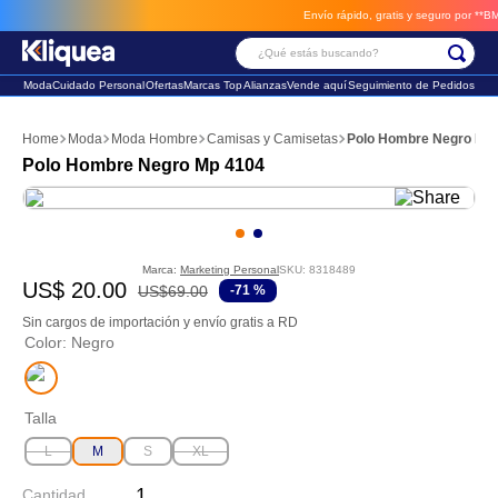
Envío rápido, gratis y seguro por **BM-Ca
¿Qué estás buscando?
Moda
Cuidado Personal
Ofertas
Marcas Top
Alianzas
Vende aquí
Seguimiento de Pedidos
Términos Más Buscados
Moda
Moda Hombre
Camisas y Camisetas
Polo Hombre Negro Mp
1
.
chaleco
Polo Hombre Negro Mp 4104
2
.
sandalia
3
.
futbol
Marca:
Marketing Personal
SKU
:
8318489
US$
20
.
00
US$
69
.
00
-
71 %
Sin cargos de importación y envío gratis a RD
Color
:
Negro
Talla
L
M
S
XL
Cantidad