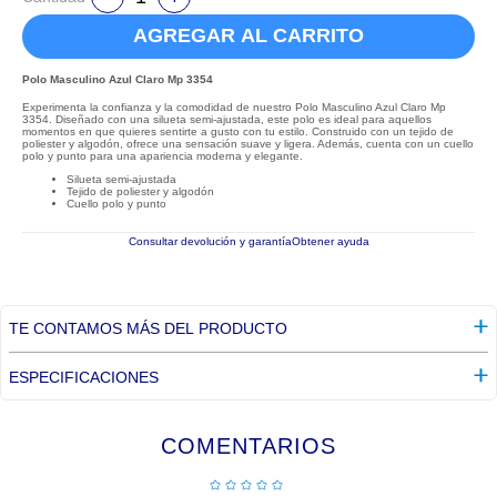
AGREGAR AL CARRITO
Polo Masculino Azul Claro Mp 3354
Experimenta la confianza y la comodidad de nuestro Polo Masculino Azul Claro Mp
3354. Diseñado con una silueta semi-ajustada, este polo es ideal para aquellos
momentos en que quieres sentirte a gusto con tu estilo. Construido con un tejido de
poliester y algodón, ofrece una sensación suave y ligera. Además, cuenta con un cuello
polo y punto para una apariencia moderna y elegante.
Silueta semi-ajustada
Tejido de poliester y algodón
Cuello polo y punto
Consultar devolución y garantía
Obtener ayuda
TE CONTAMOS MÁS DEL PRODUCTO
ESPECIFICACIONES
COMENTARIOS
☆
☆
☆
☆
☆