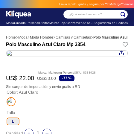
Envío rápido, gratis y seguro por **BM-Cargo**
envios a 
¿Qué estás buscando?
Moda
Cuidado Personal
Ofertas
Marcas Top
Alianzas
Vende aquí
Seguimiento de Pedidos
Términos Más Buscados
Moda
Moda Hombre
Camisas y Camisetas
Polo Masculino Azul Cl
1
.
faldas
Polo Masculino Azul Claro Mp 3354
2
.
sandalia
3
.
futbol
Marca:
Marketing Personal
SKU
:
8333928
US$
22
.
00
US$
33
.
00
-
33 %
Sin cargos de importación y envío gratis a RD
Color
:
Azul Claro
Talla
L
Cantidad