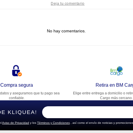
tulo
No hay comentarios.
lifica el producto de 1 a 5 estrellas
★
★
★
★
★
u nombre
rección de email
Compra segura
Retira en BM Car
datos y aseguramos que tu pago sea
Elige entre entrega a domicilio o reti
cribe un comentario
confiable.
Cargo más cercano.
DE KLIQUEA!
el
Aviso de Privacidad
y los
Términos y Condiciones
, así como el envío de noticias y promociones