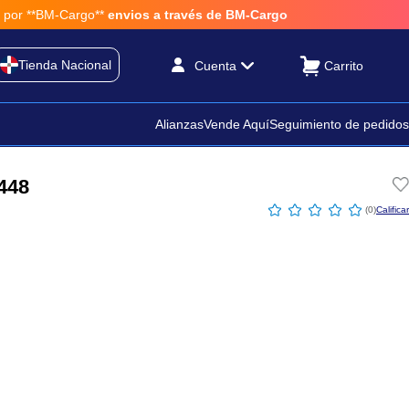
r **BM-Cargo**
envios a través de BM-Cargo
Tienda Nacional
Cuenta
Alianzas
Vende Aquí
Seguimiento de pedidos
448
☆
☆
☆
☆
☆
(
0
)