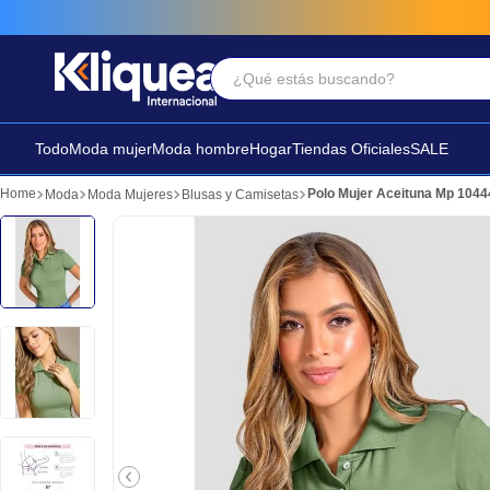
¿Qué estás buscando?
Términos Más Buscados
1
.
faldas
Todo
Moda mujer
Moda hombre
Hogar
Tiendas Oficiales
SALE
2
.
sandalia
Polo Mujer Aceituna Mp 1044
Moda
Moda Mujeres
Blusas y Camisetas
3
.
futbol