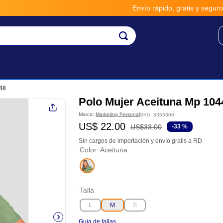
Envío rápido, gratis y seguro po
48
Polo Mujer Aceituna Mp 104
Marca:
Marketing Personal
SKU
:
8353300
US$
22
.
00
US$
33
.
00
-
33 %
Sin cargos de importación y envío gratis a RD
Color
:
Aceituna
Talla
L
M
S
Guia de tallas