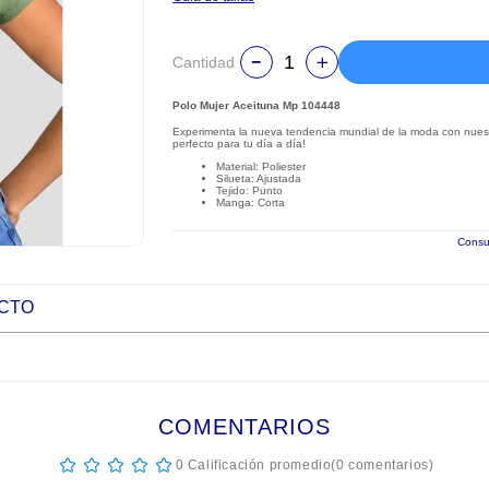
Cantidad
Polo Mujer Aceituna Mp 104448
Experimenta la nueva tendencia mundial de la moda con nuestr
perfecto para tu día a día!
Material: Poliester
Silueta: Ajustada
Tejido: Punto
Manga: Corta
Consul
UCTO
COMENTARIOS
☆
☆
☆
☆
☆
0 Calificación promedio
(0 comentarios)