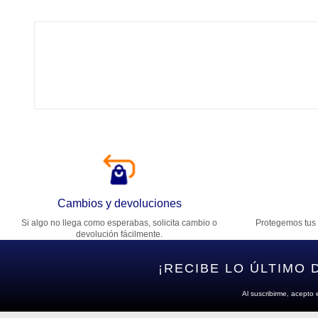
Tí
Ca
T
Di
Cambios y devoluciones
Si algo no llega como esperabas, solicita cambio o
Protegemos tus 
Es
devolución fácilmente.
¡RECIBE LO ÚLTIMO 
Al suscribirme, acepto 