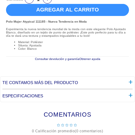
AGREGAR AL CARRITO
Polo Mujer Atypical 111185 - Nueva Tendencia en Moda
Experimenta la nueva tendencia mundial de la moda con este elegante Polo Ajustado
Blanco, diseñado en un tejido de punto de poliéster. ¡Este polo perfecto para tu día a
día te dará una textura y estampados inigualables a tu look!
Material: Poliéster
Silueta: Ajustada
Color: Blanco
Consultar devolución y garantía
Obtener ayuda
TE CONTAMOS MÁS DEL PRODUCTO
ESPECIFICACIONES
COMENTARIOS
☆
☆
☆
☆
☆
0 Calificación promedio
(0 comentarios)