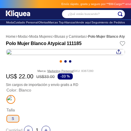
Envío rápido, gratis y seguro por **BM-Cargo**
envios a
¿Qué estás buscando?
Moda
Cuidado Personal
Ofertas
Marcas Top
Alianzas
Vende aquí
Seguimiento de Pedidos
Términos Más Buscados
Moda
Moda Mujeres
Blusas y Camisetas
Polo Mujer Blanco Atypic
1
.
faldas
Polo Mujer Blanco Atypical 111185
2
.
sandalia
3
.
futbol
Marca:
Marketing Personal
SKU
:
8367280
US$
22
.
00
US$
33
.
00
-
33 %
Sin cargos de importación y envío gratis a RD
Color
:
Blanco
Talla
S
Cantidad