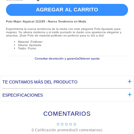
AGREGAR AL CARRITO
Polo Mujer Atypical 111185 - Nueva Tendencia en Moda
Experimenta la nueva tendencia de la moda con este elegante Polo Ajustado para
mujeres. Su silueta moderna y el estilo puntado te darán una apariencia elegante y
atractiva. ¡Este Polo de material poliéster es perfecto para tu día a día!
Material: Poliéster
Silueta: Ajustada
Tejido: Punto
Consultar devolución y garantía
Obtener ayuda
TE CONTAMOS MÁS DEL PRODUCTO
ESPECIFICACIONES
COMENTARIOS
☆
☆
☆
☆
☆
0 Calificación promedio
(0 comentarios)