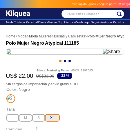
Envío rápido, gratis y seguro por **BM-Cargo**
envios a través de BM
¿Qué estás buscando?
Moda
Cuidado Personal
Ofertas
Marcas Top
Alianzas
Vende aquí
Seguimiento de Pedidos
Términos Más Buscados
Moda
Moda Mujeres
Blusas y Camisetas
Polo Mujer Negro Atypica
1
.
chaleco
Polo Mujer Negro Atypical 111185
2
.
sandalia
3
.
futbol
Marca:
Marketing Personal
SKU
:
8367085
US$
22
.
00
US$
33
.
00
-
33 %
Sin cargos de importación y envío gratis a RD
Color
:
Negro
Talla
L
M
S
XL
Cantidad