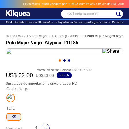
Envío rápido, gratis y seguro por **BM-Cargo**
envios a través de BM-Cargo
¿Qué estás buscando?
Moda
Cuidado Personal
Ofertas
Marcas Top
Alianzas
Vende aquí
Seguimiento de Pedidos
Términos Más Buscados
Moda
Moda Mujeres
Blusas y Camisetas
Polo Mujer Negro Atypica
1
.
chaleco
Polo Mujer Negro Atypical 111185
2
.
sandalia
3
.
futbol
Marca:
Marketing Personal
SKU
:
8367312
US$
22
.
00
US$
33
.
00
-
33 %
Sin cargos de importación y envío gratis a RD
Color
:
Negro
Talla
XS
Cantidad