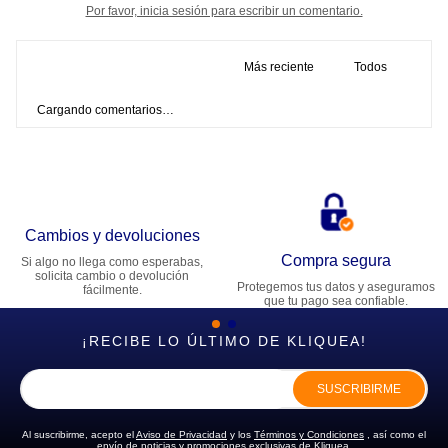
Por favor, inicia sesión para escribir un comentario.
Más reciente
Todos
Cargando comentarios…
Cambios y devoluciones
Compra segura
Si algo no llega como esperabas,
solicita cambio o devolución
Protegemos tus datos y aseguramos
fácilmente.
que tu pago sea confiable.
¡RECIBE LO ÚLTIMO DE KLIQUEA!
SUSCRIBIRME
Al suscribirme, acepto el
Aviso de Privacidad
y los
Términos y Condiciones
, así como el
envío de noticias y promociones exclusivas de Kliquea.