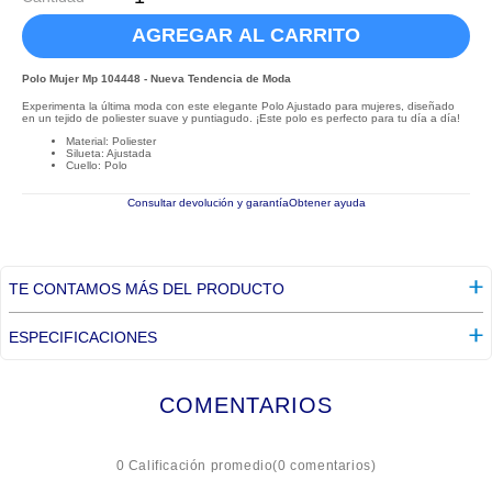
AGREGAR AL CARRITO
Polo Mujer Mp 104448 - Nueva Tendencia de Moda
Experimenta la última moda con este elegante Polo Ajustado para mujeres, diseñado
en un tejido de poliester suave y puntiagudo. ¡Este polo es perfecto para tu día a día!
Material: Poliester
Silueta: Ajustada
Cuello: Polo
Consultar devolución y garantía
Obtener ayuda
TE CONTAMOS MÁS DEL PRODUCTO
ESPECIFICACIONES
COMENTARIOS
☆
☆
☆
☆
☆
0 Calificación promedio
(0 comentarios)