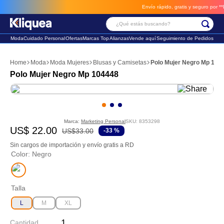
Envío rápido, gratis y seguro por **BM-
¿Qué estás buscando?
Moda
Cuidado Personal
Ofertas
Marcas Top
Alianzas
Vende aquí
Seguimiento de Pedidos
Términos Más Buscados
Moda
Moda Mujeres
Blusas y Camisetas
Polo Mujer Negro Mp 104
1
.
vestido
Polo Mujer Negro Mp 104448
2
.
faldas
3
.
sandalia
Marca:
Marketing Personal
SKU
:
8353298
US$
22
.
00
US$
33
.
00
-
33 %
Sin cargos de importación y envío gratis a RD
Color
:
Negro
Talla
L
M
XL
Cantidad