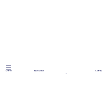
Menú
Nacional
Carrito
Cuenta
**
envios a través de BM-Cargo
Moda
Cuidado Personal
Ofertas
Marcas Top
Alianzas
Vende aquí
Seguimiento de Pedidos