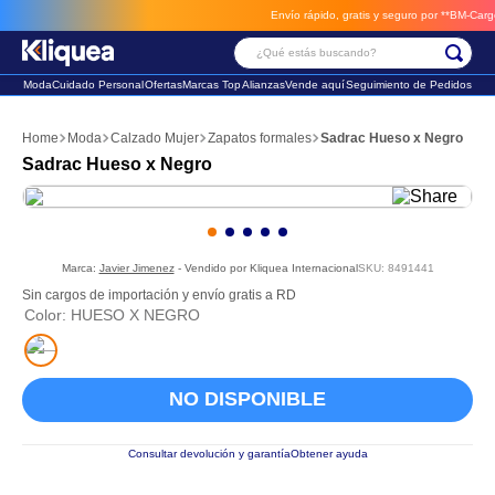
Envío rápido, gratis y seguro por **BM-Cargo**
¿Qué estás buscando?
Moda
Cuidado Personal
Ofertas
Marcas Top
Alianzas
Vende aquí
Seguimiento de Pedidos
Términos Más Buscados
Moda
Calzado Mujer
Zapatos formales
Sadrac Hueso x Negro
1
.
chaleco
Sadrac Hueso x Negro
2
.
sandalia
3
.
futbol
Marca:
Javier Jimenez
- Vendido por
Kliquea Internacional
SKU
:
8491441
Sin cargos de importación y envío gratis a RD
Color
:
HUESO X NEGRO
NO DISPONIBLE
Consultar devolución y garantía
Obtener ayuda