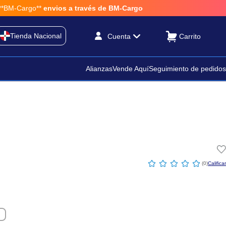
M-Cargo**
envios a través de BM-Cargo
Tienda Nacional
Cuenta
Alianzas
Vende Aquí
Seguimiento de pedidos
☆
☆
☆
☆
☆
(
0
)