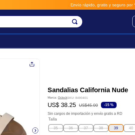
Envío rápido, gratis y seguro por **B
Sandalias California Nude
Marca:
Oclock
SKU
:
8490401
US$
38
.
25
US$
45
.
00
-
15 %
Sin cargos de importación y envío gratis a RD
Talla
35
36
37
38
39
40