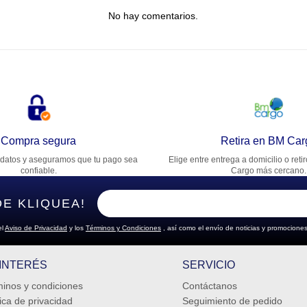
No hay comentarios.
lifica el producto de 1 a 5 estrellas
★
★
★
★
★
u nombre
rección de email
Compra segura
Retira en BM Car
datos y aseguramos que tu pago sea
Elige entre entrega a domicilio o reti
cribe un comentario
confiable.
Cargo más cercano.
DE KLIQUEA!
el
Aviso de Privacidad
y los
Términos y Condiciones
, así como el envío de noticias y promociones
ENVIAR COMENTARIO
 INTERÉS
SERVICIO
inos y condiciones
Contáctanos
tica de privacidad
Seguimiento de pedido