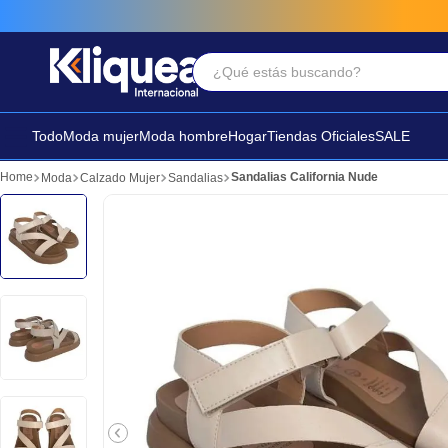
¿Qué estás buscando?
Términos Más Buscados
1
.
faldas
Todo
Moda mujer
Moda hombre
Hogar
Tiendas Oficiales
SALE
2
.
futbol
Sandalias California Nude
Moda
Calzado Mujer
Sandalias
3
.
sandalia