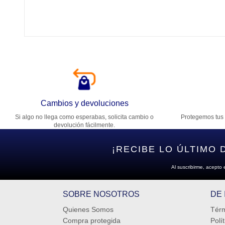
Ca
T
Di
Cambios y devoluciones
Si algo no llega como esperabas, solicita cambio o
Protegemos tus 
Es
devolución fácilmente.
¡RECIBE LO ÚLTIMO 
Al suscribirme, acepto 
SOBRE NOSOTROS
DE
Quienes Somos
Térm
Compra protegida
Polí