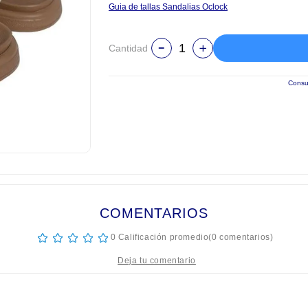
Guia de tallas Sandalias Oclock
Cantidad
Consul
COMENTARIOS
☆
☆
☆
☆
☆
0 Calificación promedio
(0 comentarios)
tulo