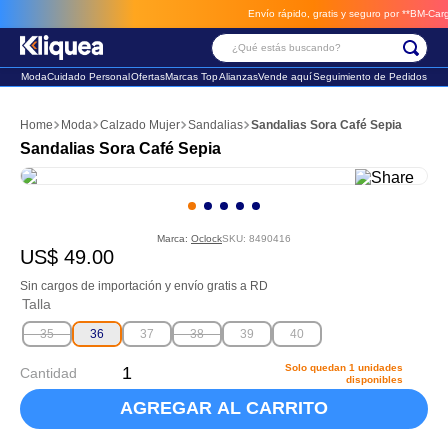
Envío rápido, gratis y seguro por **BM-Cargo**
¿Qué estás buscando?
Moda
Cuidado Personal
Ofertas
Marcas Top
Alianzas
Vende aquí
Seguimiento de Pedidos
Términos Más Buscados
Moda
Calzado Mujer
Sandalias
Sandalias Sora Café Sepia
1
.
chaleco
Sandalias Sora Café Sepia
2
.
sandalia
3
.
futbol
Marca:
Oclock
SKU
:
8490416
US$
49
.
00
Sin cargos de importación y envío gratis a RD
Talla
35
36
37
38
39
40
Solo quedan
1
unidades
Cantidad
disponibles
AGREGAR AL CARRITO