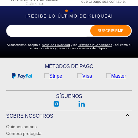
que tu pago sea confiable.
fácilmente.
¡RECIBE LO ÚLTIMO DE KLIQUEA!
SUSCRIBIRME
Al suscribirme, acepto el
Aviso de Privacidad
y los
Términos y Condiciones
, así como el
envío de noticias y promociones exclusivas de Kliquea.
MÉTODOS DE PAGO
SÍGUENOS
SOBRE NOSOTROS
Quienes somos
Compra protegida