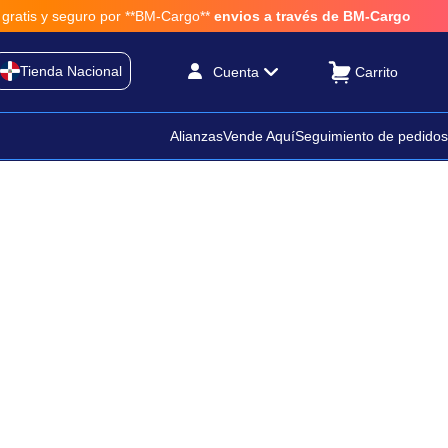
seguro por **BM-Cargo**
envios a través de BM-Cargo
Tienda Nacional
Cuenta
Alianzas
Vende Aquí
Seguimiento de pedidos