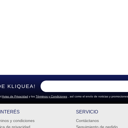
DE KLIQUEA!
el
Aviso de Privacidad
y los
Términos y Condiciones
, así como el envío de noticias y promociones
 INTERÉS
SERVICIO
inos y condiciones
Contáctanos
tica de privacidad
Seguimiento de pedido