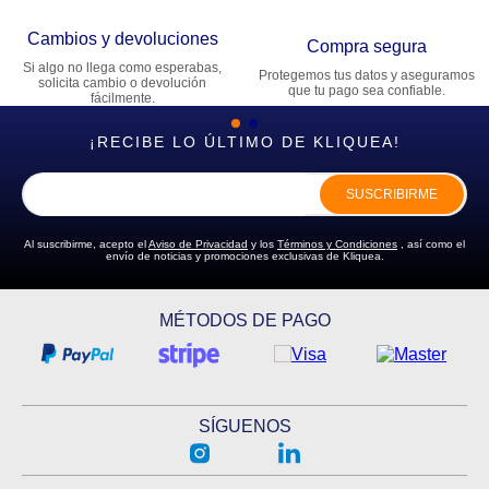
Cambios y devoluciones
Compra segura
Si algo no llega como esperabas,
Protegemos tus datos y aseguramos
solicita cambio o devolución
que tu pago sea confiable.
fácilmente.
¡RECIBE LO ÚLTIMO DE KLIQUEA!
SUSCRIBIRME
Al suscribirme, acepto el
Aviso de Privacidad
y los
Términos y Condiciones
, así como el
envío de noticias y promociones exclusivas de Kliquea.
MÉTODOS DE PAGO
SÍGUENOS