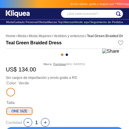
Envío rápido, gratis y seguro por **BM-Cargo**
envios a través de B
¿Qué estás buscando?
Moda
Cuidado Personal
Ofertas
Marcas Top
Alianzas
Vende aquí
Seguimiento de Pedidos
Términos Más Buscados
Moda
Moda Mujeres
Vestidos y enterizos
Teal Green Braided Dres
1
.
faldas
Teal Green Braided Dress
2
.
sandalia
3
.
futbol
Marca:
Pandawa
SKU
:
8493511
US$
134
.
00
Sin cargos de importación y envío gratis a RD
Color
:
Verde
Talla
ONE SIZE
Cantidad