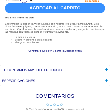
disponibles
AGREGAR AL CARRITO
Top Brisa Palmeras Azul
Experimenta la elegancia y sensualidad con nuestra Top Brisa Palmeras Azul. Esta
blusa femenina y ligera, con un aire romántico, es un básico esencial en tu ropero. Su
escote en V profundo en la espalda añade un toque seductor y elegante, mientras que
las mangas con volantes brindan volumen y movimiento.
Femenino y ligero
Escote V profundo en la espalda
Mangas con volantes
Consultar devolución y garantía
Obtener ayuda
TE CONTAMOS MÁS DEL PRODUCTO
ESPECIFICACIONES
COMENTARIOS
☆
☆
☆
☆
☆
0 Calificación promedio
(0 comentarios)