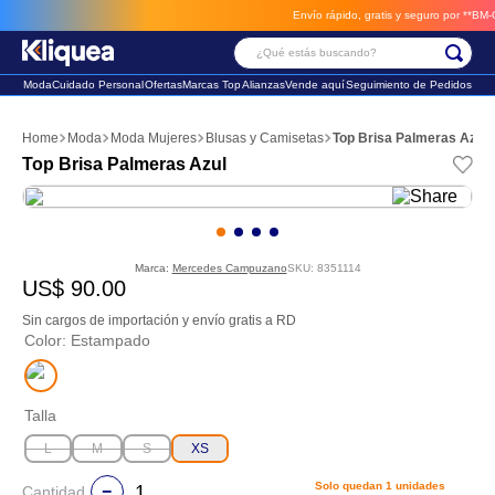
Envío rápido, gratis y seguro por **BM-Carg
¿Qué estás buscando?
Moda
Cuidado Personal
Ofertas
Marcas Top
Alianzas
Vende aquí
Seguimiento de Pedidos
Términos Más Buscados
Moda
Moda Mujeres
Blusas y Camisetas
Top Brisa Palmeras Azul
1
.
chaleco
Top Brisa Palmeras Azul
2
.
sandalia
3
.
futbol
Marca:
Mercedes Campuzano
SKU
:
8351114
US$
90
.
00
Sin cargos de importación y envío gratis a RD
Color
:
Estampado
Talla
L
M
S
XS
Solo quedan
1
unidades
Cantidad