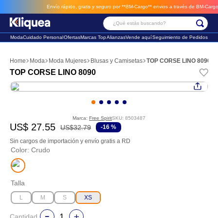
Envío rápido, gratis y seguro por **BM-Cargo**
envios a través de BM-Cargo
¿Qué estás buscando?
Moda
Cuidado Personal
Ofertas
Marcas Top
Alianzas
Vende aquí
Seguimiento de Pedidos
Términos Más Buscados
Moda
Moda Mujeres
Blusas y Camisetas
TOP CORSE LINO 8090
1
.
faldas
TOP CORSE LINO 8090
2
.
futbol
3
.
sandalia
Marca:
Free Spirit
SKU
:
8503487
US$
27
.
55
US$
32
.
79
-
16 %
Sin cargos de importación y envío gratis a RD
Color
:
Crudo
Talla
L
M
S
XS
Cantidad