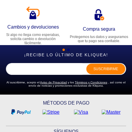
Cambios y devoluciones
Compra segura
Si algo no llega como esperabas,
Protegemos tus datos y aseguramos
solicita cambio o devolución
que tu pago sea confiable.
fácilmente.
¡RECIBE LO ÚLTIMO DE KLIQUEA!
SUSCRIBIRME
Al suscribirme, acepto el
Aviso de Privacidad
y los
Términos y Condiciones
, así como el
envío de noticias y promociones exclusivas de Kliquea.
MÉTODOS DE PAGO
SÍGUENOS