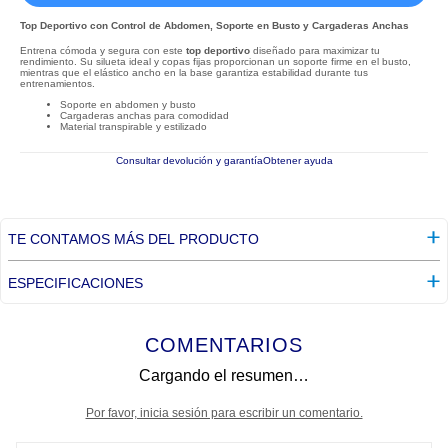
Top Deportivo con Control de Abdomen, Soporte en Busto y Cargaderas Anchas
Entrena cómoda y segura con este
top deportivo
diseñado para maximizar tu
rendimiento. Su silueta ideal y copas fijas proporcionan un soporte firme en el busto,
mientras que el elástico ancho en la base garantiza estabilidad durante tus
entrenamientos.
Soporte en abdomen y busto
Cargaderas anchas para comodidad
Material transpirable y estilizado
Consultar devolución y garantía
Obtener ayuda
TE CONTAMOS MÁS DEL PRODUCTO
ESPECIFICACIONES
COMENTARIOS
Cargando el resumen…
Por favor, inicia sesión para escribir un comentario.