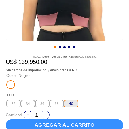
Marca:
Delie
- Vendido por
Fajate
SKU
:
8351251
US$
139
,
950
.
00
Sin cargos de importación y envío gratis a RD
Color
:
Negro
Talla
32
34
36
38
40
Cantidad
AGREGAR AL CARRITO