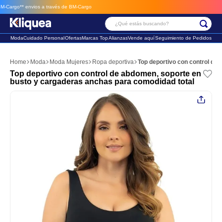
argo**
envios a través de BM-Cargo
¿Qué estás buscando?
Moda
Cuidado Personal
Ofertas
Marcas Top
Alianzas
Vende aquí
Seguimiento de Pedidos
Términos Más Buscados
Moda
Moda Mujeres
Ropa deportiva
Top deportivo con control de
1
.
faldas
Top deportivo con control de abdomen, soporte en
busto y cargaderas anchas para comodidad total
2
.
futbol
3
.
sandalia