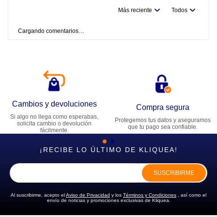
Más reciente
Todos
Cargando comentarios…
Cambios y devoluciones
Compra segura
Si algo no llega como esperabas,
Protegemos tus datos y aseguramos
solicita cambio o devolución
que tu pago sea confiable.
fácilmente.
¡RECIBE LO ÚLTIMO DE KLIQUEA!
SUSCRIBIRME
Al suscribirme, acepto el
Aviso de Privacidad
y los
Términos y Condiciones
, así como el
envío de noticias y promociones exclusivas de Kliquea.