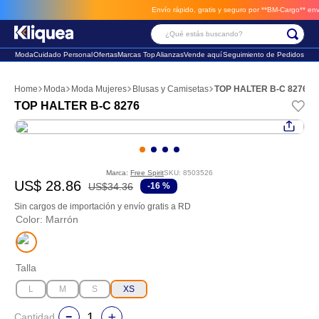
Envío rápido, gratis y seguro por **BM-Cargo**
envios 
¿Qué estás buscando?
Moda
Cuidado Personal
Ofertas
Marcas Top
Alianzas
Vende aquí
Seguimiento de Pedidos
Términos Más Buscados
Moda
Moda Mujeres
Blusas y Camisetas
TOP HALTER B-C 8276
1
.
faldas
TOP HALTER B-C 8276
2
.
sandalia
3
.
futbol
Marca:
Free Spirit
SKU
:
8503526
US$
28
.
86
US$
34
.
36
-
16 %
Sin cargos de importación y envío gratis a RD
Color
:
Marrón
Talla
L
M
S
XS
Cantidad