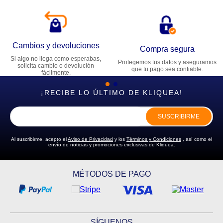
Cambios y devoluciones
Compra segura
Si algo no llega como esperabas,
Protegemos tus datos y aseguramos
solicita cambio o devolución
que tu pago sea confiable.
fácilmente.
¡RECIBE LO ÚLTIMO DE KLIQUEA!
SUSCRIBIRME
Al suscribirme, acepto el
Aviso de Privacidad
y los
Términos y Condiciones
, así como el
envío de noticias y promociones exclusivas de Kliquea.
MÉTODOS DE PAGO
SÍGUENOS