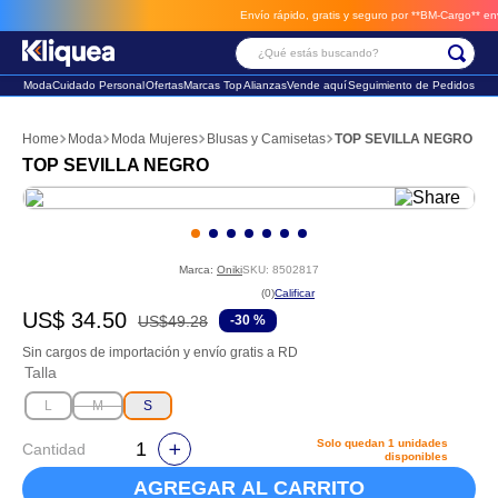
Envío rápido, gratis y seguro por **BM-Cargo**
envios
¿Qué estás buscando?
Moda
Cuidado Personal
Ofertas
Marcas Top
Alianzas
Vende aquí
Seguimiento de Pedidos
Términos Más Buscados
Moda
Moda Mujeres
Blusas y Camisetas
TOP SEVILLA NEGRO
1
.
chaleco
TOP SEVILLA NEGRO
2
.
sandalia
3
.
futbol
Marca:
Oniki
SKU
:
8502817
☆
☆
☆
☆
☆
(
0
)
US$
34
.
50
US$
49
.
28
-
30 %
Sin cargos de importación y envío gratis a RD
Talla
L
M
S
Solo quedan
1
unidades
Cantidad
disponibles
AGREGAR AL CARRITO