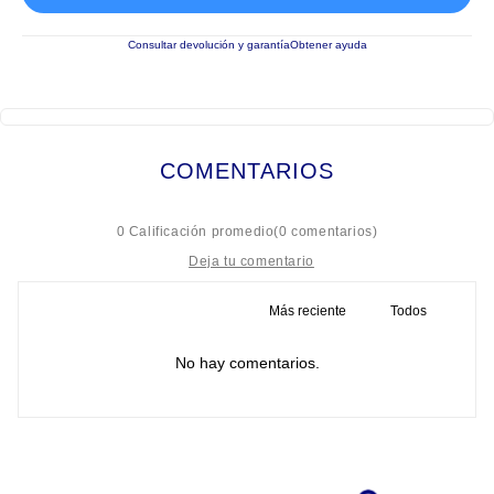
Consultar devolución y garantía
Obtener ayuda
COMENTARIOS
☆
☆
☆
☆
☆
0 Calificación promedio
(0 comentarios)
Más reciente
Todos
Título
No hay comentarios.
Califica el producto de 1 a 5 estrellas
★
★
★
★
★
Tu nombre