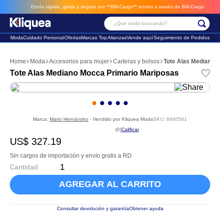
Envío rápido, gratis y seguro por **BM-Cargo**
envios a través de BM-Cargo
¿Qué estás buscando?
Moda
Cuidado Personal
Ofertas
Marcas Top
Alianzas
Vende aquí
Seguimiento de Pedidos
Términos Más Buscados
Moda
Accesorios para mujer
Carteras y bolsos
Tote Alas Mediano 
1
.
faldas
Tote Alas Mediano Mocca Primario Mariposas
2
.
sandalia
3
.
futbol
Marca:
Mario Hernández
- Vendido por
Kliquea Moda
SKU
:
8460541
☆
☆
☆
☆
☆
(
0
)
US$
327
.
19
Sin cargos de importación y envío gratis a RD
Cantidad
AGREGAR AL CARRITO
Consultar devolución y garantía
Obtener ayuda