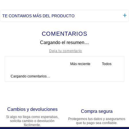
TE CONTAMOS MÁS DEL PRODUCTO
COMENTARIOS
Cargando el resumen…
Más reciente
Todos
Título
Cargando comentarios…
Califica el producto de 1 a 5 estrellas
★
★
★
★
★
Tu nombre
Cambios y devoluciones
Compra segura
Si algo no llega como esperabas,
Protegemos tus datos y aseguramos
solicita cambio o devolución
Dirección de email
que tu pago sea confiable.
fácilmente.