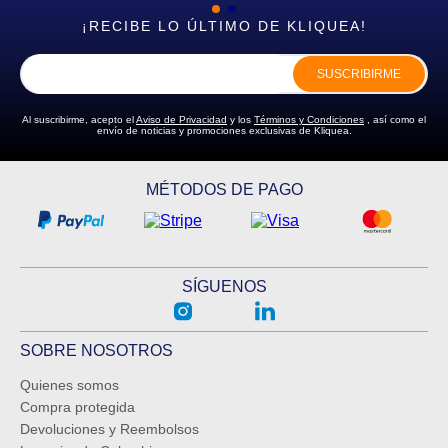
¡RECIBE LO ÚLTIMO DE KLIQUEA!
Escribe un comentario
SUSCRIBIRME
Al suscribirme, acepto el
Aviso de Privacidad
y los
Términos y Condiciones
, así como el
envío de noticias y promociones exclusivas de Kliquea.
ENVIAR COMENTARIO
MÉTODOS DE PAGO
SÍGUENOS
SOBRE NOSOTROS
Quienes somos
Compra protegida
Devoluciones y Reembolsos