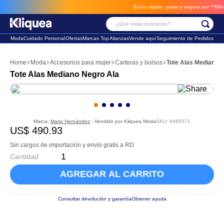
Envío rápido, gratis y seguro por **BM-Ca
¿Qué estás buscando?
Moda
Cuidado Personal
Ofertas
Marcas Top
Alianzas
Vende aquí
Seguimiento de Pedidos
Términos Más Buscados
Moda
Accesorios para mujer
Carteras y bolsos
Tote Alas Mediano 
1
.
chaleco
Tote Alas Mediano Negro Ala
2
.
sandalia
3
.
futbol
Marca:
Mario Hernández
- Vendido por
Kliquea Moda
SKU
:
8460571
US$
490
.
93
Sin cargos de importación y envío gratis a RD
Cantidad
AGREGAR AL CARRITO
Consultar devolución y garantía
Obtener ayuda