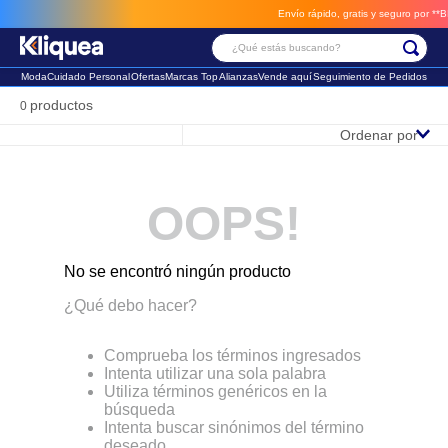
Envío rápido, gratis y seguro por **BM-
¿Qué estás buscando?
Moda
Cuidado Personal
Ofertas
Marcas Top
Alianzas
Vende aquí
Seguimiento de Pedidos
Términos Más Buscados
productos
0
Ordenar por
1
.
faldas
2
.
sandalia
OOPS!
3
.
futbol
No se encontró ningún producto
¿Qué debo hacer?
Comprueba los términos ingresados
Intenta utilizar una sola palabra
Utiliza términos genéricos en la
búsqueda
Intenta buscar sinónimos del término
deseado