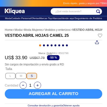
Envío rápido, gratis y seguro por **BM-Carg
¿Qué estás buscando?
Moda
Cuidado Personal
Ofertas
Marcas Top
Alianzas
Vende aquí
Seguimiento de Pedidos
Términos Más Buscados
Moda
Moda Mujeres
Vestidos y enterizos
VESTIDO ABRIL HOJAS 
1
.
faldas
VESTIDO ABRIL HOJAS CAMEL 25
2
.
sandalia
3
.
futbol
Marca:
Oniki
SKU
:
8502796
US$
33
.
90
US$
67
.
79
-
50 %
Sin cargos de importación y envío gratis a RD
Talla
L
M
S
Cantidad
AGREGAR AL CARRITO
Consultar devolución y garantía
Obtener ayuda