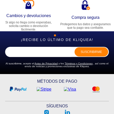
Cambios y devoluciones
Compra segura
Si algo no llega como esperabas,
Protegemos tus datos y aseguramos
solicita cambio o devolución
que tu pago sea confiable.
fácilmente.
¡RECIBE LO ÚLTIMO DE KLIQUEA!
SUSCRIBIRME
Al suscribirme, acepto el
Aviso de Privacidad
y los
Términos y Condiciones
, así como el
envío de noticias y promociones exclusivas de Kliquea.
MÉTODOS DE PAGO
SÍGUENOS