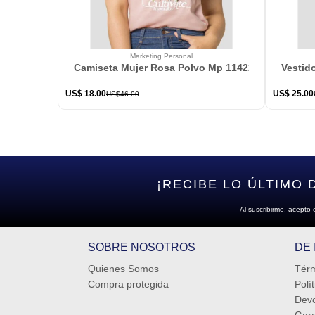
Marketing Personal
Camiseta Mujer Rosa Polvo Mp 114226
Vestid
US$
18
.
00
US$
25
.
00
US$
46
.
00
¡RECIBE LO ÚLTIMO 
Al suscribirme, acepto 
SOBRE NOSOTROS
DE
Quienes Somos
Térm
Compra protegida
Polí
Devo