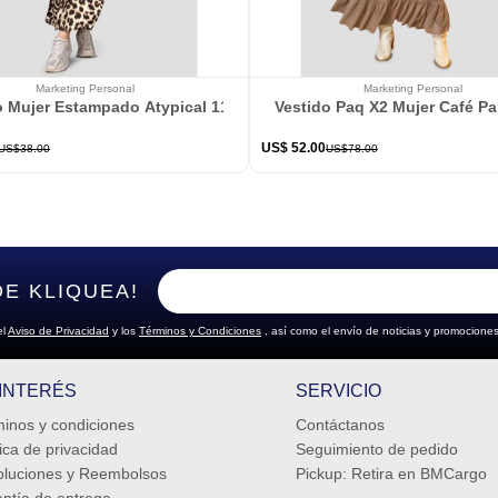
Marketing Personal
Marketing Personal
o Mujer Estampado Atypical 113802
Vestido Paq X2 Mujer Café P
US$
52
.
00
US$
38
.
00
US$
78
.
00
DE KLIQUEA!
el
Aviso de Privacidad
y los
Términos y Condiciones
, así como el envío de noticias y promociones
 INTERÉS
SERVICIO
inos y condiciones
Contáctanos
tica de privacidad
Seguimiento de pedido
luciones y Reembolsos
Pickup: Retira en BMCargo