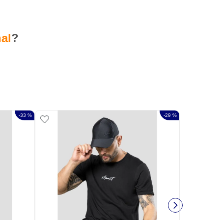
al
?
-
33 %
-
29 %