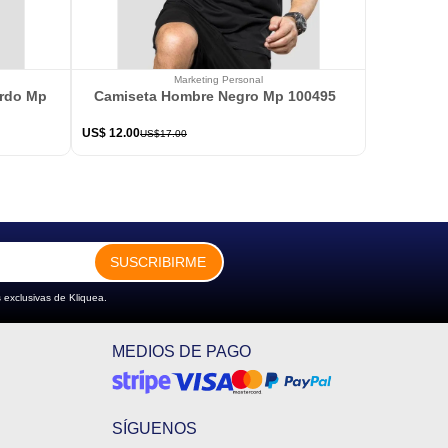
Marketing Personal
ardo Mp 114363
Camiseta Hombre Negro Mp 100495
US$
12
.
00
US$
17
.
00
SUSCRIBIRME
 exclusivas de Kliquea.
MEDIOS DE PAGO
SÍGUENOS