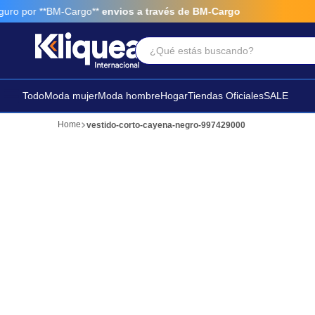
o por **BM-Cargo**
envios a través de BM-Cargo
¿Qué estás buscando?
Términos Más Buscados
1
.
faldas
Todo
Moda mujer
Moda hombre
Hogar
Tiendas Oficiales
SALE
2
.
futbol
vestido-corto-cayena-negro-997429000
3
.
sandalia