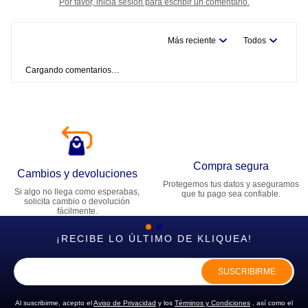
Por favor, inicia sesión para escribir un comentario.
Más reciente
Todos
Cargando comentarios…
Compra segura
Cambios y devoluciones
Protegemos tus datos y aseguramos
Si algo no llega como esperabas,
que tu pago sea confiable.
solicita cambio o devolución
fácilmente.
¡RECIBE LO ÚLTIMO DE KLIQUEA!
SUSCRIBIRME
Al suscribirme, acepto el
Aviso de Privacidad
y los
Términos y Condiciones
, así como el