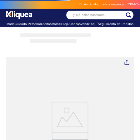
Envío rápido, gratis y seguro por **BM-Cargo*
¿Qué estás buscando?
Moda
Cuidado Personal
Ofertas
Marcas Top
Alianzas
Vende aquí
Seguimiento de Pedidos
Términos Más Buscados
1
.
chaleco
2
.
sandalia
3
.
futbol