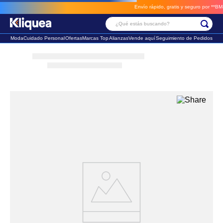
Envío rápido, gratis y seguro por **BM-Car
¿Qué estás buscando?
Moda
Cuidado Personal
Ofertas
Marcas Top
Alianzas
Vende aquí
Seguimiento de Pedidos
Términos Más Buscados
1
.
faldas
2
.
sandalia
3
.
futbol