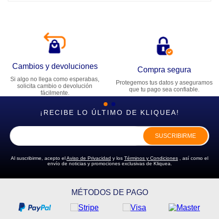
Cambios y devoluciones
Compra segura
Si algo no llega como esperabas,
Protegemos tus datos y aseguramos
solicita cambio o devolución
que tu pago sea confiable.
fácilmente.
¡RECIBE LO ÚLTIMO DE KLIQUEA!
SUSCRIBIRME
Al suscribirme, acepto el
Aviso de Privacidad
y los
Términos y Condiciones
, así como el
envío de noticias y promociones exclusivas de Kliquea.
MÉTODOS DE PAGO