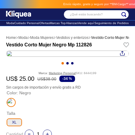
Envío rápido, gratis y seguro por **BM-Cargo**
envios 
¿Qué estás buscando?
Moda
Cuidado Personal
Ofertas
Marcas Top
Alianzas
Vende aquí
Seguimiento de Pedidos
Términos Más Buscados
Moda
Moda Mujeres
Vestidos y enterizos
Vestido Corto Mujer Neg
1
.
chaleco
Vestido Corto Mujer Negro Mp 112826
2
.
sandalia
3
.
futbol
Marca:
Marketing Personal
SKU
:
8444199
US$
25
.
00
US$
38
.
00
-
34 %
Sin cargos de importación y envío gratis a RD
Color
:
Negro
Talla
XL
Cantidad