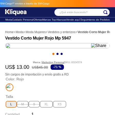
M-Cargo**
envios a través de BM-Cargo
¿Qué estás buscando?
Moda
Cuidado Personal
Ofertas
Marcas Top
Alianzas
Vende aquí
Seguimiento de Pedidos
Términos Más Buscados
Moda
Moda Mujeres
Vestidos y enterizos
Vestido Corto Mujer Rojo
1
.
faldas
Vestido Corto Mujer Rojo Mp 5947
2
.
futbol
3
.
sandalia
Marca:
Marketing Personal
SKU
:
8324574
US$
13
.
00
US$
45
.
00
-
71 %
Sin cargos de importación y envío gratis a RD
Color
:
Rojo
Talla
L
M
S
XL
XS
Cantidad