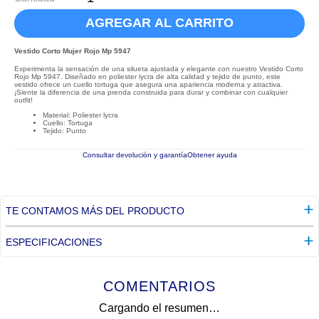
AGREGAR AL CARRITO
Vestido Corto Mujer Rojo Mp 5947
Experimenta la sensación de una silueta ajustada y elegante con nuestro Vestido Corto
Rojo Mp 5947. Diseñado en poliester lycra de alta calidad y tejido de punto, este
vestido ofrece un cuello tortuga que asegura una apariencia moderna y atractiva.
¡Siente la diferencia de una prenda construida para durar y combinar con cualquier
outfit!
Material: Poliester lycra
Cuello: Tortuga
Tejido: Punto
Consultar devolución y garantía
Obtener ayuda
TE CONTAMOS MÁS DEL PRODUCTO
ESPECIFICACIONES
COMENTARIOS
Cargando el resumen…