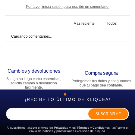
Por favor, inicia sesión para escribir un comentario.
Más reciente
Todos
Cargando comentarios…
Cambios y devoluciones
Compra segura
Si algo no llega como esperabas,
Protegemos tus datos y aseguramos
solicita cambio o devolución
que tu pago sea confiable.
fácilmente.
¡RECIBE LO ÚLTIMO DE KLIQUEA!
SUSCRIBIRME
Al suscribirme, acepto el
Aviso de Privacidad
y los
Términos y Condiciones
, así como el
envío de noticias y promociones exclusivas de Kliquea.