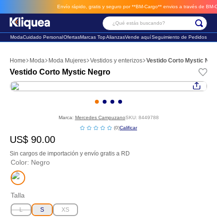
Envío rápido, gratis y seguro por **BM-Cargo**
envios a través de BM-Cargo
¿Qué estás buscando?
Moda
Cuidado Personal
Ofertas
Marcas Top
Alianzas
Vende aquí
Seguimiento de Pedidos
Términos Más Buscados
Moda
Moda Mujeres
Vestidos y enterizos
Vestido Corto Mystic Neg
1
.
faldas
Vestido Corto Mystic Negro
2
.
sandalia
3
.
futbol
Marca:
Mercedes Campuzano
SKU
:
8449788
☆
☆
☆
☆
☆
(
0
)
US$
90
.
00
Sin cargos de importación y envío gratis a RD
Color
:
Negro
Talla
L
S
XS