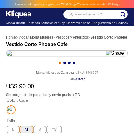
Envío rápido, gratis y seguro por **BM-Cargo**
envios a través de BM-Cargo
¿Qué estás buscando?
Moda
Cuidado Personal
Ofertas
Marcas Top
Alianzas
Vende aquí
Seguimiento de Pedidos
Términos Más Buscados
Moda
Moda Mujeres
Vestidos y enterizos
Vestido Corto Phoebe Ca
1
.
chaleco
Vestido Corto Phoebe Cafe
2
.
sandalia
3
.
futbol
Marca:
Mercedes Campuzano
SKU
:
8449267
☆
☆
☆
☆
☆
(
0
)
US$
90
.
00
Sin cargos de importación y envío gratis a RD
Color
:
Café
Talla
L
M
S
XS