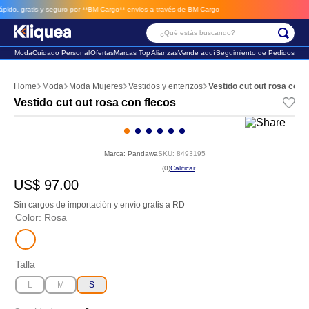
o, gratis y seguro por **BM-Cargo**
envios a través de BM-Cargo
¿Qué estás buscando?
Moda
Cuidado Personal
Ofertas
Marcas Top
Alianzas
Vende aquí
Seguimiento de Pedidos
Términos Más Buscados
Moda
Moda Mujeres
Vestidos y enterizos
Vestido cut out rosa con 
1
.
faldas
Vestido cut out rosa con flecos
2
.
sandalia
3
.
futbol
Marca:
Pandawa
SKU
:
8493195
☆
☆
☆
☆
☆
(
0
)
US$
97
.
00
Sin cargos de importación y envío gratis a RD
Color
:
Rosa
Talla
L
M
S