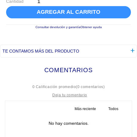
Cantidad
AGREGAR AL CARRITO
Consultar devolución y garantía
Obtener ayuda
TE CONTAMOS MÁS DEL PRODUCTO
COMENTARIOS
☆
☆
☆
☆
☆
0 Calificación promedio
(0 comentarios)
Más reciente
Todos
Título
No hay comentarios.
Califica el producto de 1 a 5 estrellas