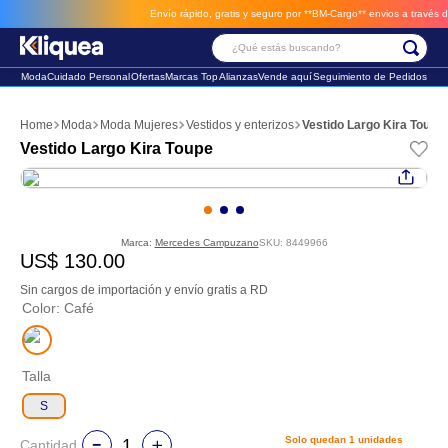
Envío rápido, gratis y seguro por **BM-Cargo**
envios a través de BM-Cargo
¿Qué estás buscando?
Moda
Cuidado Personal
Ofertas
Marcas Top
Alianzas
Vende aquí
Seguimiento de Pedidos
Términos Más Buscados
Moda
Moda Mujeres
Vestidos y enterizos
Vestido Largo Kira Toupe
1
.
faldas
Vestido Largo Kira Toupe
2
.
sandalia
3
.
futbol
Marca:
Mercedes Campuzano
SKU
:
8449966
US$
130
.
00
Sin cargos de importación y envío gratis a RD
Color
:
Café
Talla
S
Solo quedan
1
unidades
Cantidad