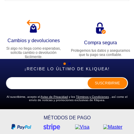
Cambios y devoluciones
Compra segura
Si algo no llega como esperabas,
Protegemos tus datos y aseguramos
solicita cambio o devolución
que tu pago sea confiable.
fácilmente.
¡RECIBE LO ÚLTIMO DE KLIQUEA!
SUSCRIBIRME
Al suscribirme, acepto el
Aviso de Privacidad
y los
Términos y Condiciones
, así como el
envío de noticias y promociones exclusivas de Kliquea.
MÉTODOS DE PAGO