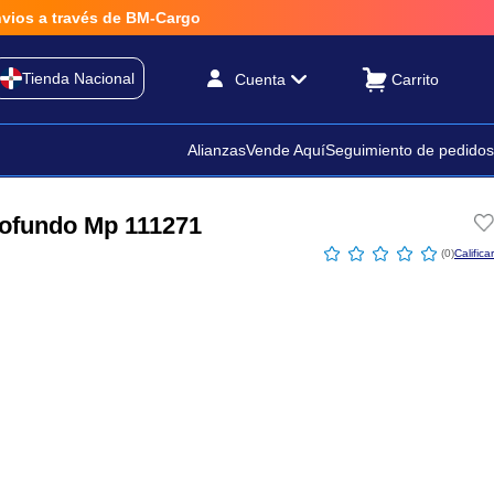
vés de BM-Cargo
Tienda Nacional
Cuenta
Alianzas
Vende Aquí
Seguimiento de pedidos
rofundo Mp 111271
☆
☆
☆
☆
☆
(
0
)