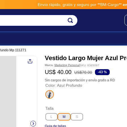
Envío rápido, gratis y seguro por **BM-Cargo**
envios a tra
ofundo Mp 111271
Vestido Largo Mujer Azul P
Marca:
Marketing Personal
SKU
:
8365097
US$
40
.
00
US$
70
.
00
-
43 %
Sin cargos de importación y envío gratis a RD
Color
:
Azul Profundo
Talla
L
M
S
Guia de tallas