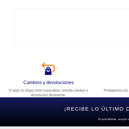
Tí
Ca
T
Di
Cambios y devoluciones
Si algo no llega como esperabas, solicita cambio o
Protegemos tus 
Es
devolución fácilmente.
¡RECIBE LO ÚLTIMO 
Al suscribirme, acepto 