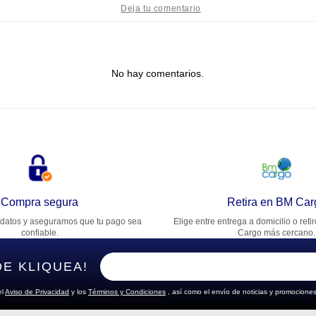
tulo
No hay comentarios.
lifica el producto de 1 a 5 estrellas
★
★
★
★
★
u nombre
rección de email
Compra segura
Retira en BM Car
datos y aseguramos que tu pago sea
Elige entre entrega a domicilio o reti
cribe un comentario
confiable.
Cargo más cercano.
DE KLIQUEA!
el
Aviso de Privacidad
y los
Términos y Condiciones
, así como el envío de noticias y promociones