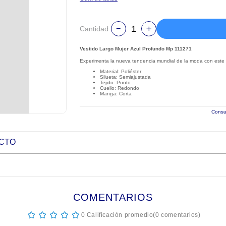
Cantidad
Vestido Largo Mujer Azul Profundo Mp 111271
Experimenta la nueva tendencia mundial de la moda con este 
Material: Poliéster
Silueta: Semiajustada
Tejido: Punto
Cuello: Redondo
Manga: Corta
Consul
UCTO
COMENTARIOS
☆
☆
☆
☆
☆
0 Calificación promedio
(0 comentarios)