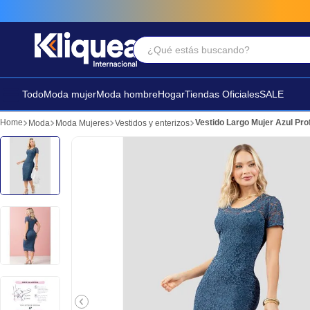
¿Qué estás buscando?
Términos Más Buscados
1
.
faldas
Todo
Moda mujer
Moda hombre
Hogar
Tiendas Oficiales
SALE
2
.
futbol
Vestido Largo Mujer Azul Pr
Moda
Moda Mujeres
Vestidos y enterizos
3
.
sandalia