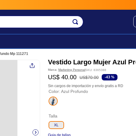
ofundo Mp 111271
Vestido Largo Mujer Azul P
Marca:
Marketing Personal
SKU
:
8365388
US$
40
.
00
US$
70
.
00
-
43 %
Sin cargos de importación y envío gratis a RD
Color
:
Azul Profundo
Talla
XL
Guia de tallas