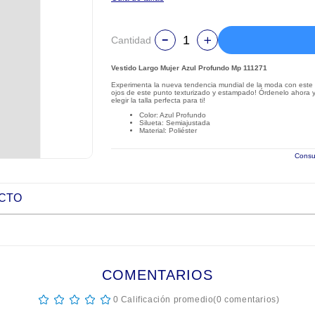
Cantidad
Vestido Largo Mujer Azul Profundo Mp 111271
Experimenta la nueva tendencia mundial de la moda con este e
ojos de este punto texturizado y estampado! Órdenelo ahora y
elegir la talla perfecta para ti!
Color: Azul Profundo
Silueta: Semiajustada
Material: Poliéster
Consul
UCTO
COMENTARIOS
☆
☆
☆
☆
☆
0 Calificación promedio
(0 comentarios)