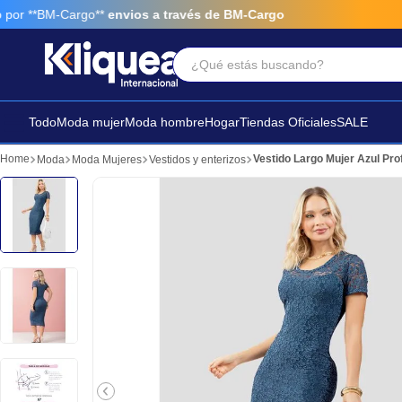
r **BM-Cargo**
envios a través de BM-Cargo
¿Qué estás buscando?
Términos Más Buscados
1
.
faldas
Todo
Moda mujer
Moda hombre
Hogar
Tiendas Oficiales
SALE
2
.
sandalia
Vestido Largo Mujer Azul Pr
Moda
Moda Mujeres
Vestidos y enterizos
3
.
futbol