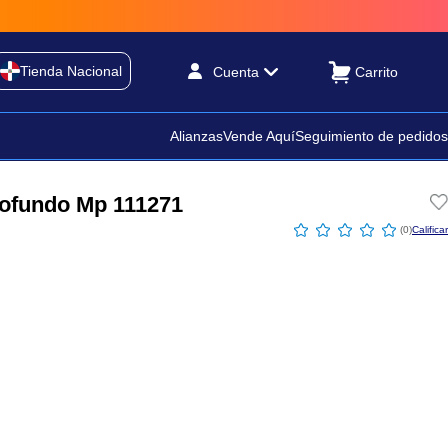
Tienda Nacional
Cuenta
Alianzas
Vende Aquí
Seguimiento de pedidos
rofundo Mp 111271
☆
☆
☆
☆
☆
(
0
)