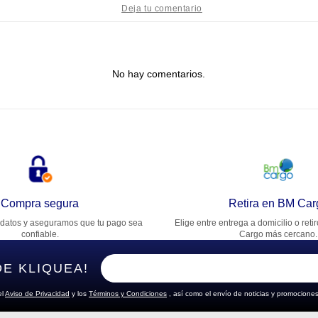
tulo
No hay comentarios.
lifica el producto de 1 a 5 estrellas
★
★
★
★
★
u nombre
rección de email
Compra segura
Retira en BM Car
datos y aseguramos que tu pago sea
Elige entre entrega a domicilio o reti
cribe un comentario
confiable.
Cargo más cercano.
DE KLIQUEA!
el
Aviso de Privacidad
y los
Términos y Condiciones
, así como el envío de noticias y promociones