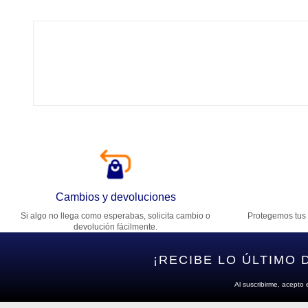
Tí
Ca
T
Di
Cambios y devoluciones
Si algo no llega como esperabas, solicita cambio o
Protegemos tus 
Es
devolución fácilmente.
¡RECIBE LO ÚLTIMO 
Al suscribirme, acepto 