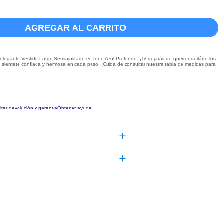
AGREGAR AL CARRITO
legante Vestido Largo Semiajustado en tono Azul Profundo. ¡Te dejarás de querrer quitárte los
 sientete confiada y hermosa en cada paso. ¡Cuida de consultar nuestra tabla de medidas para
tar devolución y garantía
Obtener ayuda