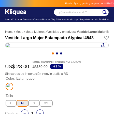
Envío rápido, gratis y seguro por **BM-Cargo*
¿Qué estás buscando?
Moda
Cuidado Personal
Ofertas
Marcas Top
Alianzas
Vende aquí
Seguimiento de Pedidos
Términos Más Buscados
Moda
Moda Mujeres
Vestidos y enterizos
Vestido Largo Mujer Est
1
.
chaleco
Vestido Largo Mujer Estampado Atypical 4543
2
.
sandalia
3
.
futbol
Marca:
Marketing Personal
SKU
:
8308006
US$
23
.
00
US$
80
.
00
-
71 %
Sin cargos de importación y envío gratis a RD
Color
:
Estampado
Talla
L
M
S
XS
Cantidad