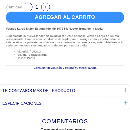
Cantidad
AGREGAR AL CARRITO
Vestido Largo Mujer Estampado Mp 107534: Nuevo Trend de la Moda
Experimenta la nueva tendencia mundial con este hermoso Vestido Largo de silueta
semiajustada. Con un atractivo diseño de tejido punto, manga corta y cuello redondo,
este vestido de poliester te ofrecerá una apariencia moderna y elegante. ¡Adelanta a tu
estilo con texturas y estampados perfectos para tu día a día!
Material: Poliester
Silueta: Semiajustada
Tejido: Punto
Consultar devolución y garantía
Obtener ayuda
TE CONTAMOS MÁS DEL PRODUCTO
ESPECIFICACIONES
COMENTARIOS