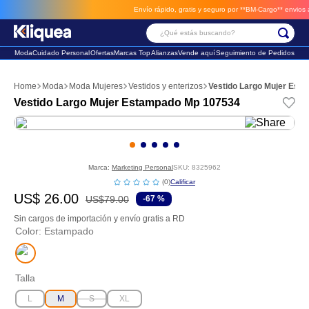
Envío rápido, gratis y seguro por **BM-Cargo**
envios a través de BM-Cargo
¿Qué estás buscando?
Moda
Cuidado Personal
Ofertas
Marcas Top
Alianzas
Vende aquí
Seguimiento de Pedidos
Términos Más Buscados
Moda
Moda Mujeres
Vestidos y enterizos
Vestido Largo Mujer Est
1
.
faldas
Vestido Largo Mujer Estampado Mp 107534
2
.
futbol
3
.
sandalia
Marca:
Marketing Personal
SKU
:
8325962
☆
☆
☆
☆
☆
(
0
)
US$
26
.
00
US$
79
.
00
-
67 %
Sin cargos de importación y envío gratis a RD
Color
:
Estampado
Talla
L
M
S
XL