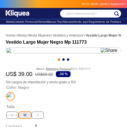
Envío rápido, gratis y seguro por **B
¿Qué estás buscando?
Moda
Cuidado Personal
Ofertas
Marcas Top
Alianzas
Vende aquí
Seguimiento de Pedidos
Términos Más Buscados
Moda
Moda Mujeres
Vestidos y enterizos
Vestido Largo Mujer Neg
1
.
faldas
Vestido Largo Mujer Negro Mp 111773
2
.
sandalia
3
.
futbol
Marca:
Marketing Personal
SKU
:
8367071
US$
39
.
00
US$
59
.
00
-
34 %
Sin cargos de importación y envío gratis a RD
Color
:
Negro
Talla
L
M
S
Cantidad