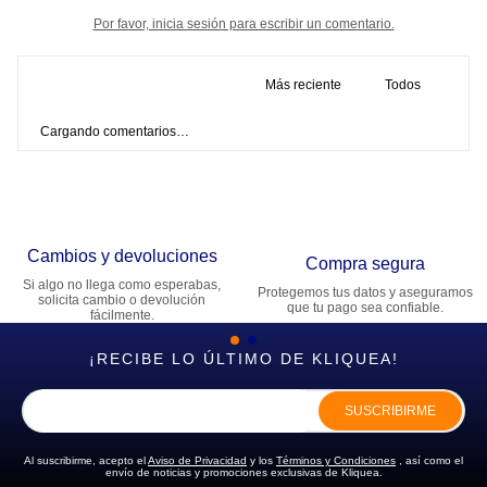
Por favor, inicia sesión para escribir un comentario.
Más reciente
Todos
Cargando comentarios…
Cambios y devoluciones
Compra segura
Si algo no llega como esperabas,
Protegemos tus datos y aseguramos
solicita cambio o devolución
que tu pago sea confiable.
fácilmente.
¡RECIBE LO ÚLTIMO DE KLIQUEA!
SUSCRIBIRME
Al suscribirme, acepto el
Aviso de Privacidad
y los
Términos y Condiciones
, así como el
envío de noticias y promociones exclusivas de Kliquea.