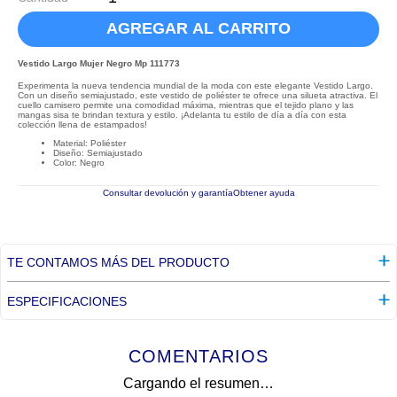
AGREGAR AL CARRITO
Vestido Largo Mujer Negro Mp 111773
Experimenta la nueva tendencia mundial de la moda con este elegante Vestido Largo.
Con un diseño semiajustado, este vestido de poliéster te ofrece una silueta atractiva. El
cuello camisero permite una comodidad máxima, mientras que el tejido plano y las
mangas sisa te brindan textura y estilo. ¡Adelanta tu estilo de día a día con esta
colección llena de estampados!
Material: Poliéster
Diseño: Semiajustado
Color: Negro
Consultar devolución y garantía
Obtener ayuda
TE CONTAMOS MÁS DEL PRODUCTO
ESPECIFICACIONES
COMENTARIOS
Cargando el resumen…