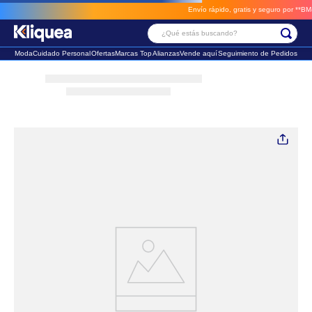
Envío rápido, gratis y seguro por **BM-Car
¿Qué estás buscando?
Moda
Cuidado Personal
Ofertas
Marcas Top
Alianzas
Vende aquí
Seguimiento de Pedidos
Términos Más Buscados
1
.
faldas
2
.
sandalia
3
.
futbol