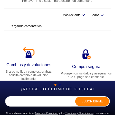
Por favor, inicia sesión para escribir un comentario.
Más reciente
Todos
Cargando comentarios…
Cambios y devoluciones
Compra segura
Si algo no llega como esperabas,
Protegemos tus datos y aseguramos
solicita cambio o devolución
que tu pago sea confiable.
fácilmente.
¡RECIBE LO ÚLTIMO DE KLIQUEA!
SUSCRIBIRME
Al suscribirme, acepto el
Aviso de Privacidad
y los
Términos y Condiciones
, así como el