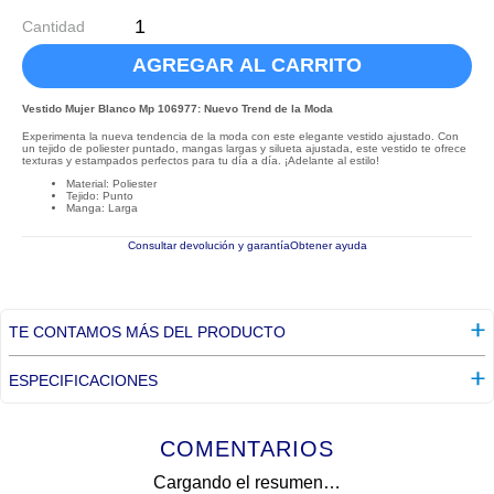
Cantidad
AGREGAR AL CARRITO
Vestido Mujer Blanco Mp 106977: Nuevo Trend de la Moda
Experimenta la nueva tendencia de la moda con este elegante vestido ajustado. Con
un tejido de poliester puntado, mangas largas y silueta ajustada, este vestido te ofrece
texturas y estampados perfectos para tu día a día. ¡Adelante al estilo!
Material: Poliester
Tejido: Punto
Manga: Larga
Consultar devolución y garantía
Obtener ayuda
TE CONTAMOS MÁS DEL PRODUCTO
ESPECIFICACIONES
COMENTARIOS
Cargando el resumen…