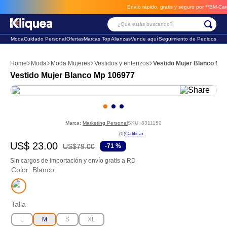
Envío rápido, gratis y seguro por **BM-Cargo**
¿Qué estás buscando?
Moda
Cuidado Personal
Ofertas
Marcas Top
Alianzas
Vende aquí
Seguimiento de Pedidos
Términos Más Buscados
Moda
Moda Mujeres
Vestidos y enterizos
Vestido Mujer Blanco Mp
1
.
chaleco
Vestido Mujer Blanco Mp 106977
2
.
sandalia
3
.
futbol
Marca:
Marketing Personal
SKU
:
8311150
☆
☆
☆
☆
☆
(
0
)
US$
23
.
00
US$
79
.
00
-
71 %
Sin cargos de importación y envío gratis a RD
Color
:
Blanco
Talla
L
M
S
XL