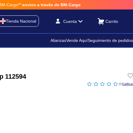
-Cargo**
envios a través de BM-Cargo
Tienda Nacional
Cuenta
Alianzas
Vende Aquí
Seguimiento de pedidos
p 112594
☆
☆
☆
☆
☆
(
0
)