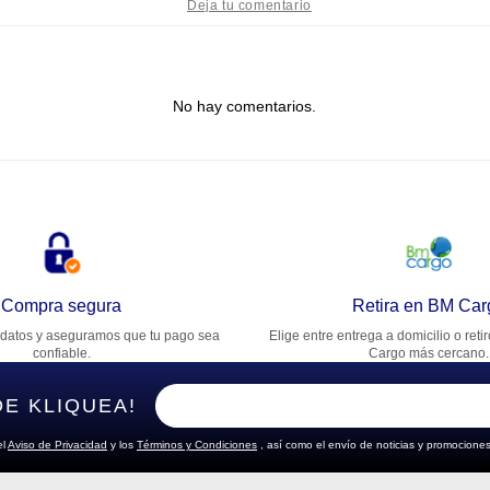
tulo
No hay comentarios.
lifica el producto de 1 a 5 estrellas
★
★
★
★
★
u nombre
rección de email
Compra segura
Retira en BM Car
datos y aseguramos que tu pago sea
Elige entre entrega a domicilio o reti
cribe un comentario
confiable.
Cargo más cercano.
DE KLIQUEA!
el
Aviso de Privacidad
y los
Términos y Condiciones
, así como el envío de noticias y promociones