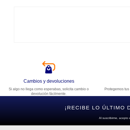
Tí
Ca
T
Di
Cambios y devoluciones
Si algo no llega como esperabas, solicita cambio o
Protegemos tus 
Es
devolución fácilmente.
¡RECIBE LO ÚLTIMO 
Al suscribirme, acepto 