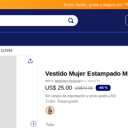
Envío rápido, gratis y seguro por **BM
 112594
Vestido Mujer Estampado M
Marca:
Marketing Personal
SKU
:
8444275
US$
25
.
00
US$
74
.
00
-
66 %
Sin cargos de importación y envío gratis a RD
Color
:
Estampado
Talla