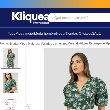
¿Qué estás buscando?
Términos Más Buscados
1
.
faldas
Todo
Moda mujer
Moda hombre
Hogar
Tiendas Oficiales
SALE
2
.
sandalia
Vestido Mujer Estampado Mp
Moda
Moda Mujeres
Vestidos y enterizos
3
.
futbol