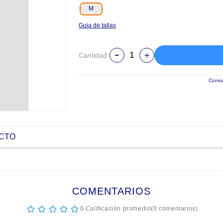
M
Guia de tallas
Cantidad
Consul
UCTO
COMENTARIOS
☆
☆
☆
☆
☆
0 Calificación promedio
(0 comentarios)