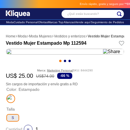
Envío rápido, gratis y seguro por **BM-C
¿Qué estás buscando?
Moda
Cuidado Personal
Ofertas
Marcas Top
Alianzas
Vende aquí
Seguimiento de Pedidos
Términos Más Buscados
Moda
Moda Mujeres
Vestidos y enterizos
Vestido Mujer Estampad
1
.
chaleco
Vestido Mujer Estampado Mp 112594
2
.
sandalia
3
.
futbol
Marca:
Marketing Personal
SKU
:
8444290
US$
25
.
00
US$
74
.
00
-
66 %
Sin cargos de importación y envío gratis a RD
Color
:
Estampado
Talla
S
Cantidad