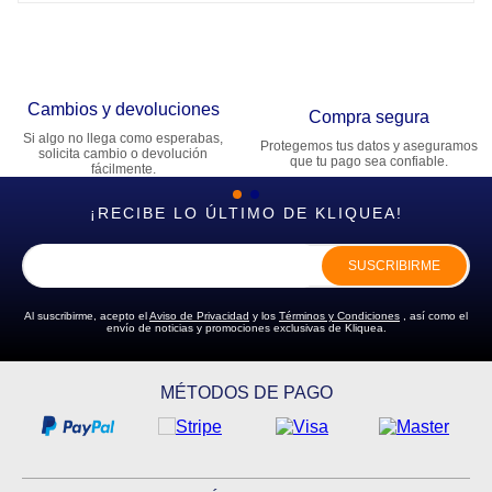
Cambios y devoluciones
Compra segura
Si algo no llega como esperabas,
Protegemos tus datos y aseguramos
solicita cambio o devolución
que tu pago sea confiable.
fácilmente.
¡RECIBE LO ÚLTIMO DE KLIQUEA!
SUSCRIBIRME
Al suscribirme, acepto el
Aviso de Privacidad
y los
Términos y Condiciones
, así como el
envío de noticias y promociones exclusivas de Kliquea.
MÉTODOS DE PAGO